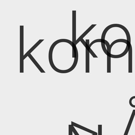
k
kom
> 