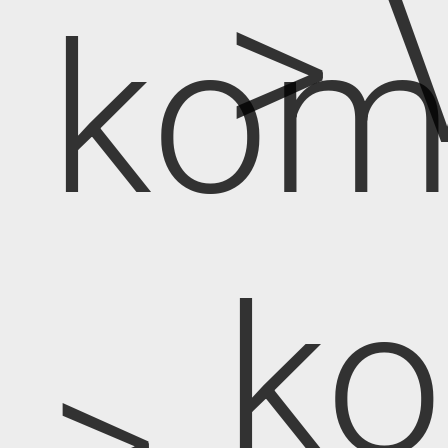
> 
kom
k
>