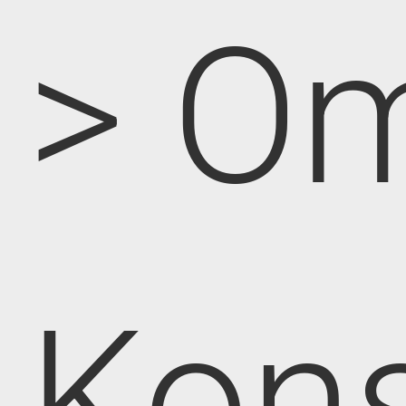
> O
Kon