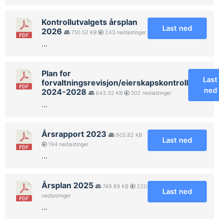
Kontrollutvalgets årsplan
Last ned
2026
750.52 KB
243 nedlastinger
...
Plan for
Last
forvaltningsrevisjon/eierskapskontroll
ned
2024-2028
643.32 KB
502 nedlastinger
...
Årsrapport 2023
905.82 KB
Last ned
194 nedlastinger
...
Årsplan 2025
749.89 KB
220
Last ned
nedlastinger
...