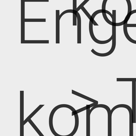
k
Eng
> 
kom