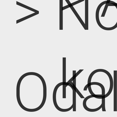
> No
k
Oda