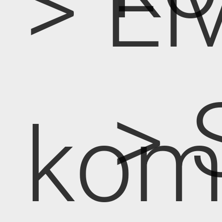
> E
> 
kom