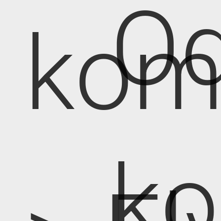
Od
kom
k