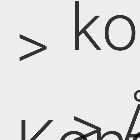
k
>
> 