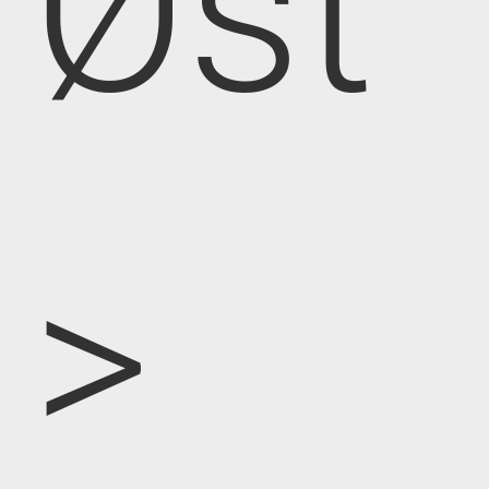
Øst
>