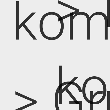
> 
kom
k
> Gr