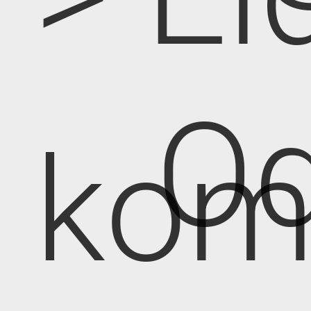
Od
kom