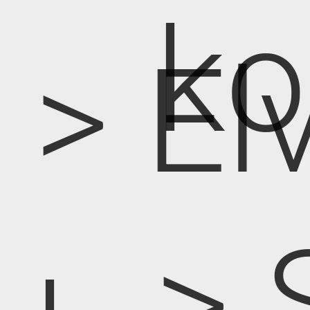
k
> E
> 