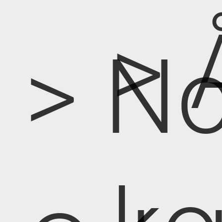
> 
> No