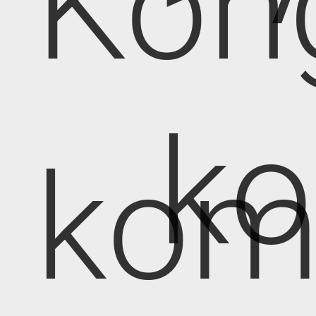
Kon
k
kom