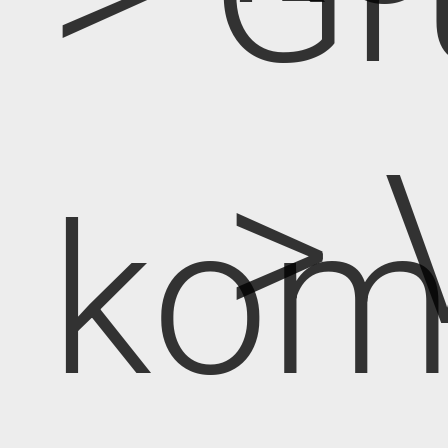
> 
kom