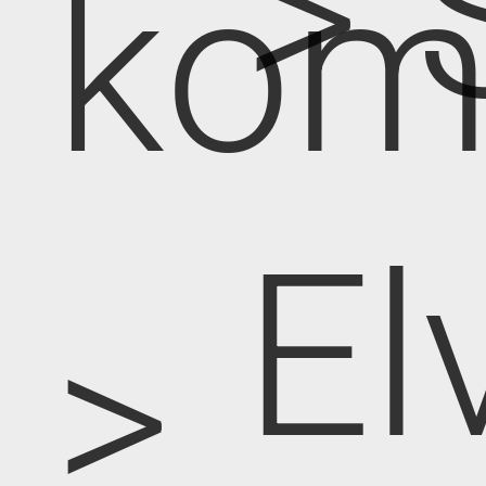
> 
kom
El
>