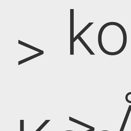
k
>
> 