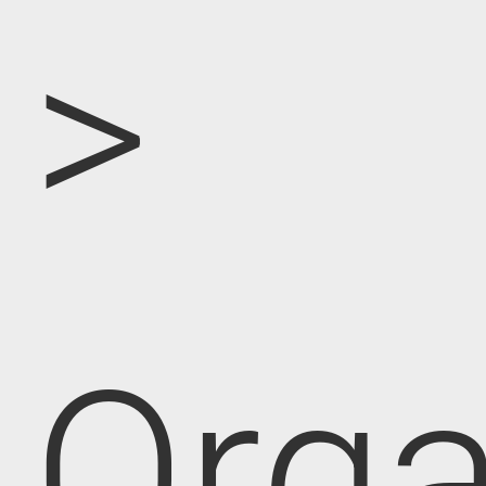
>
Orga