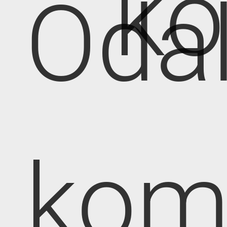
k
Oda
kom