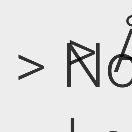
> 
> No