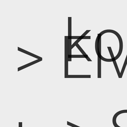
k
> E