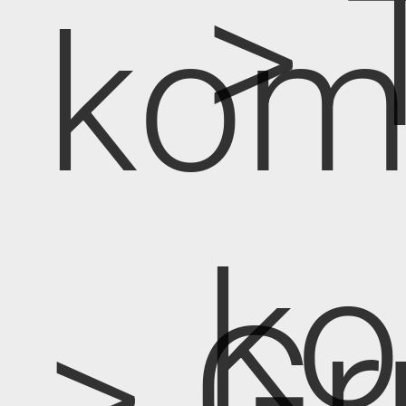
> 
kom
k
> Gr