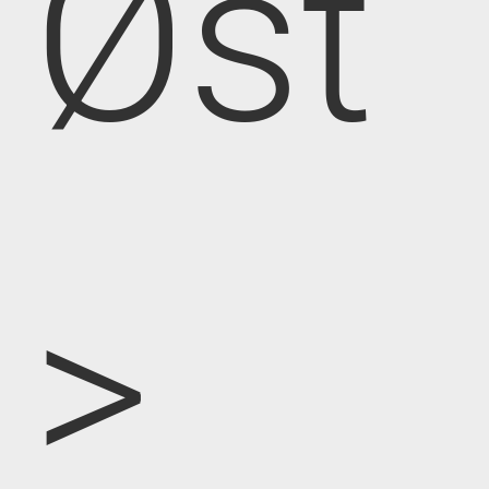
Øst
>