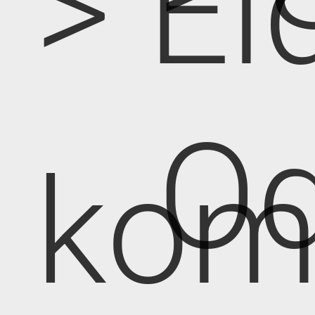
> Ei
Od
kom