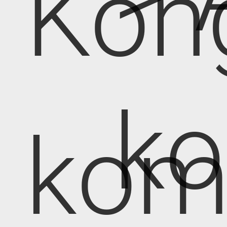
Kon
k
kom