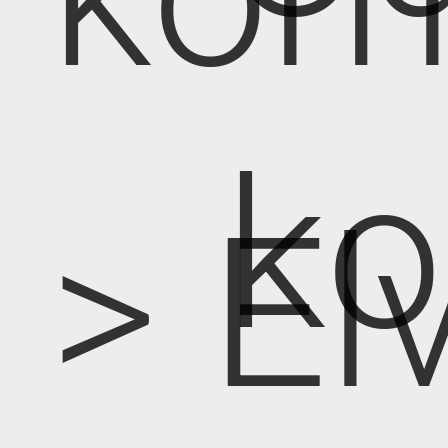
k
> E