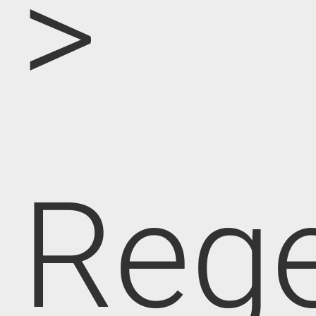
>
Rege