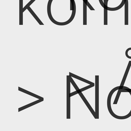
kom
> 
> No