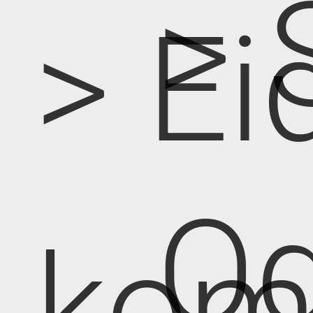
> 
> Ei
Od
kom