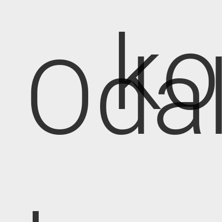
k
Oda