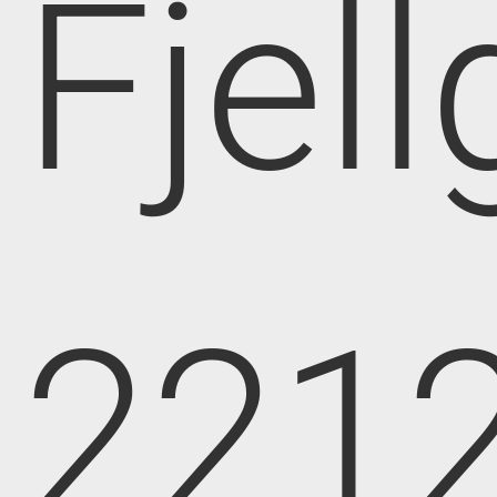
Fjell
221