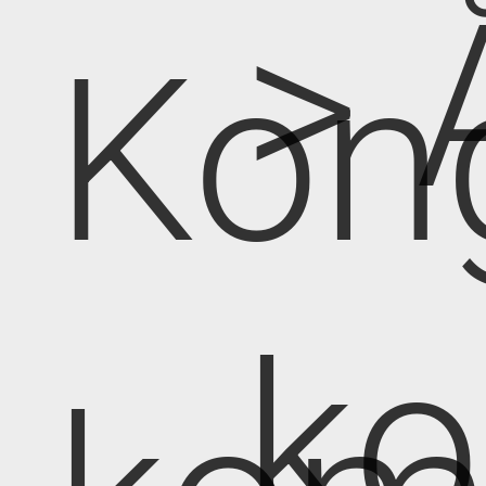
> 
Kon
k