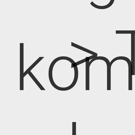
> 
kom