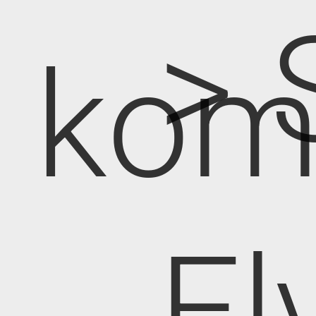
> 
kom
El