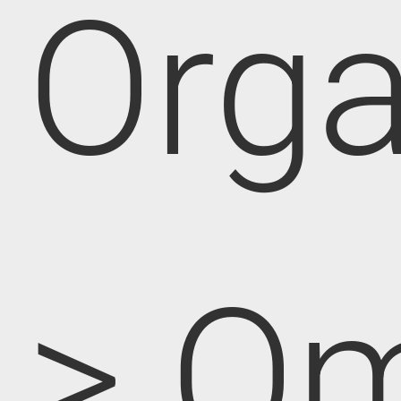
Orga
> O