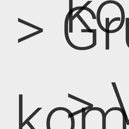
k
> Gr
> 
kom