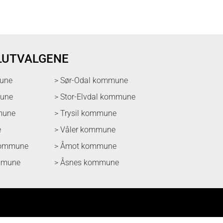
LUTVALGENE
une
> Sør-Odal kommune
mune
> Stor-Elvdal kommune
mune
> Trysil kommune
e
> Våler kommune
kommune
> Åmot kommune
mmune
> Åsnes kommune