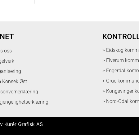
NET
KONTROL
> Eidskog komm
ps oss
> Elverum kom
gelverk
> Engerdal kom
ganisering
> Grue kommun
 Konsek Øst
> Kongsvinger 
rsonvernerklæring
> Nord-Odal ko
lgjengelighetserklæring
v Kurér Grafisk AS