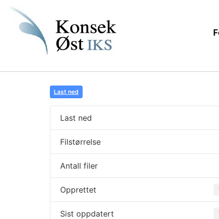
F
Last ned
Last ned
Filstørrelse
Antall filer
Opprettet
Sist oppdatert