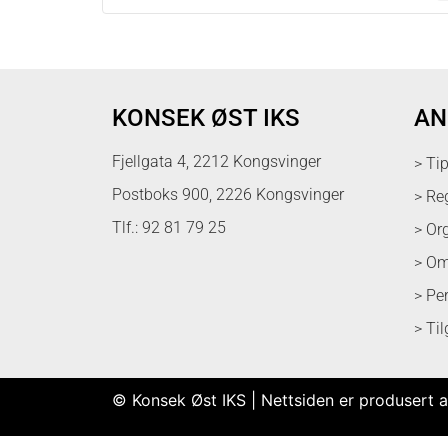
KONSEK ØST IKS
AN
Fjellgata 4, 2212 Kongsvinger
> Ti
Postboks 900, 2226 Kongsvinger
> Re
Tlf.: 92 81 79 25
> Or
> Om
> Pe
> Ti
© Konsek Øst IKS | Nettsiden er produsert a