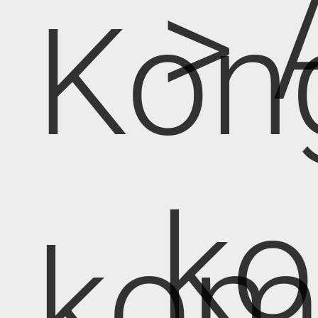
> 
Kon
k
kom