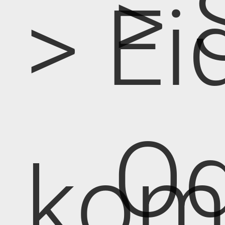
> 
> Ei
Od
kom