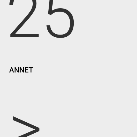
25
ANNET
>