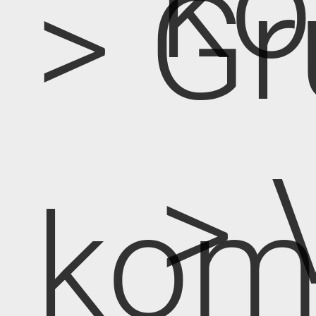
k
> Gr
> 
kom