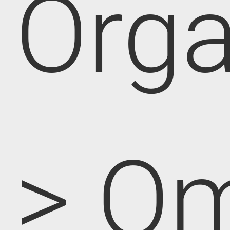
Orga
> O