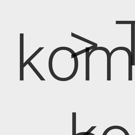
> 
kom