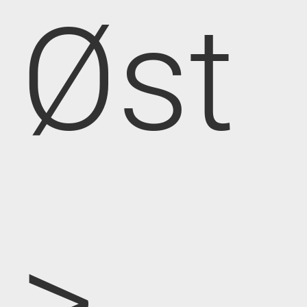
Øst
>