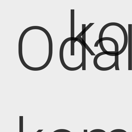
k
Oda