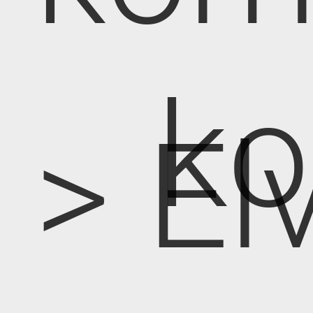
k
> E