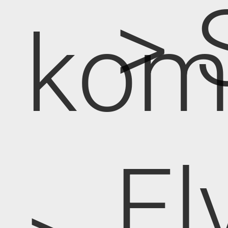
> 
kom
El