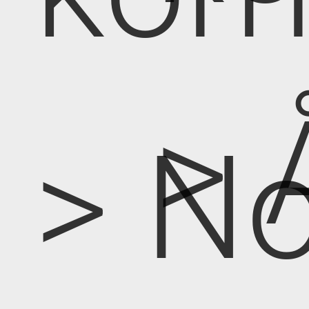
> 
> No