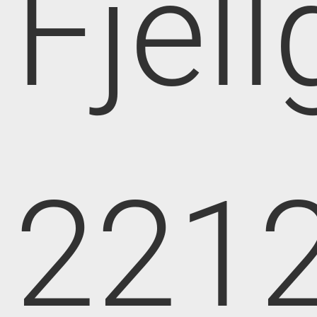
Fjell
221