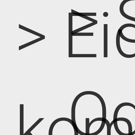
> 
> Ei
Od
kom