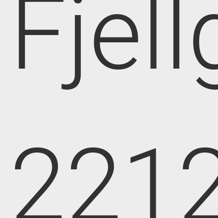
Fjell
221