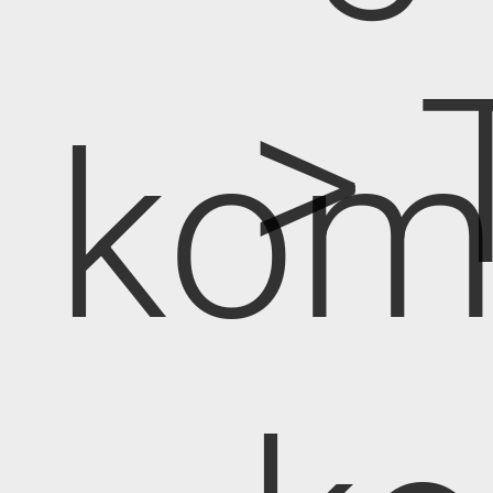
> 
kom