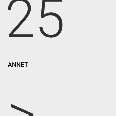
25
ANNET
>