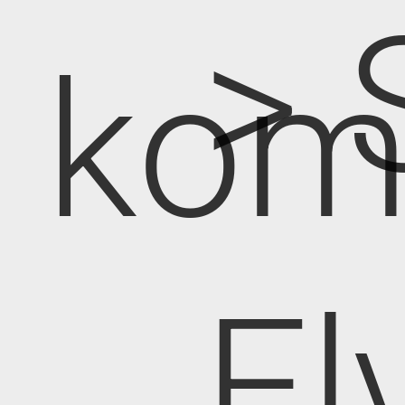
> 
kom
El