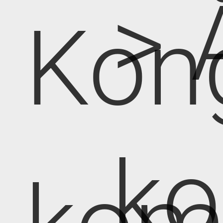
> 
Kon
k