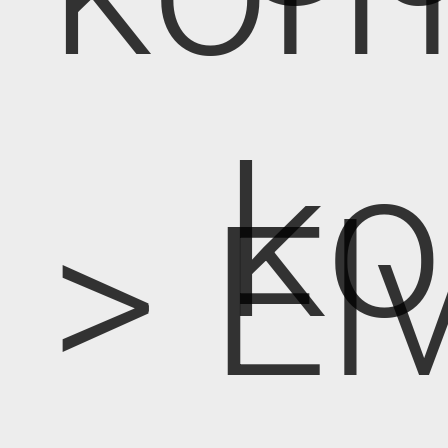
k
> E