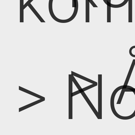
kom
> 
> No