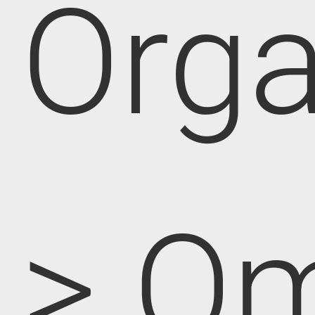
Orga
> O