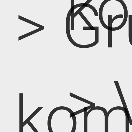
k
> Gr
> 
kom