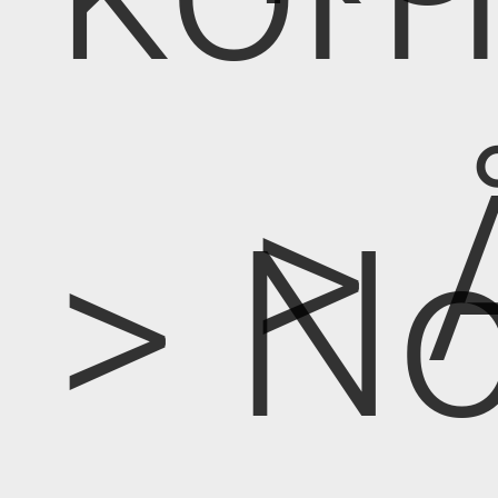
> 
> No