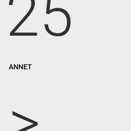
25
ANNET
>