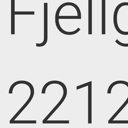
Fjell
221