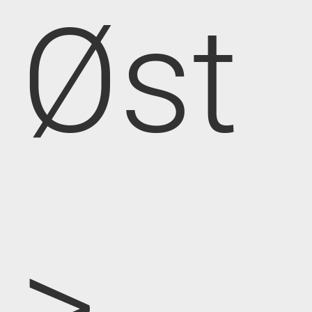
Øst
>