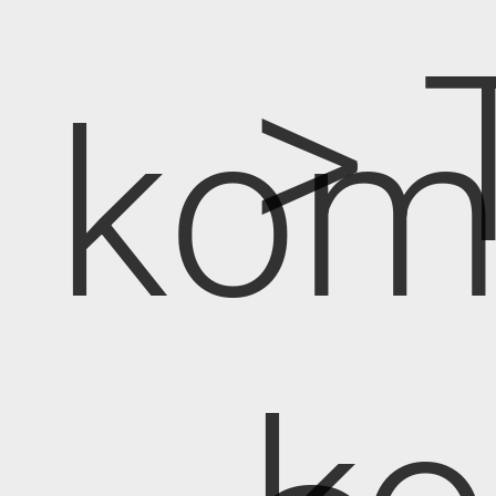
> 
kom