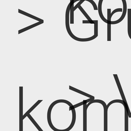
k
> Gr
> 
kom