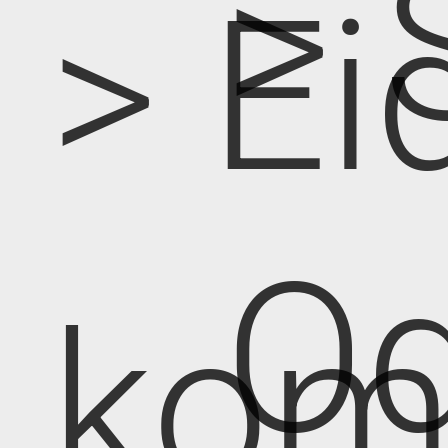
> 
> Ei
Od
kom