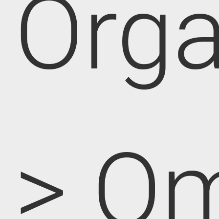
Orga
> O