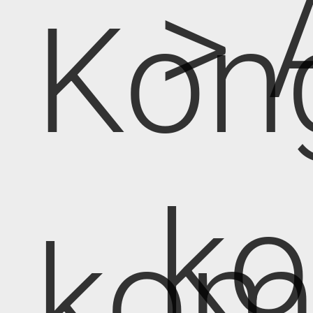
> 
Kon
k
kom