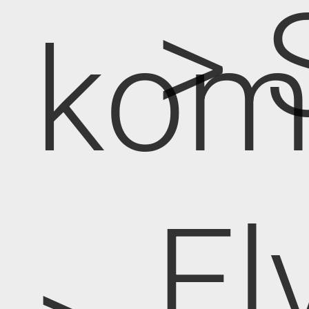
> 
kom
El