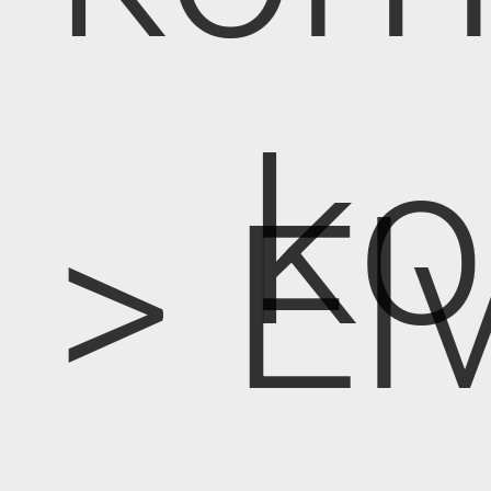
k
> E