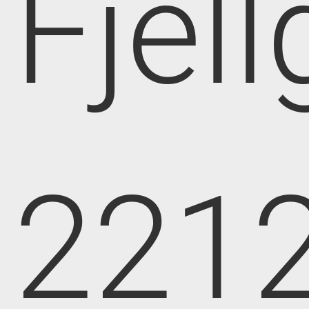
Fjell
221