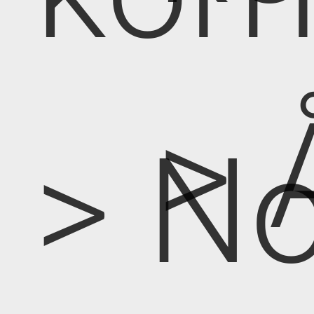
> 
> No