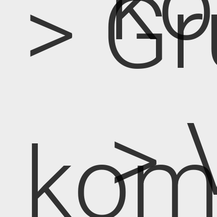
k
> Gr
> 
kom