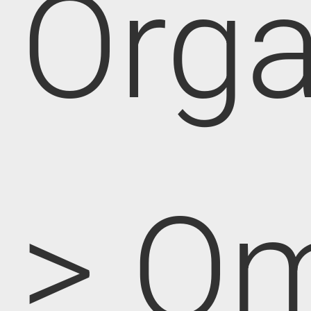
Orga
> O