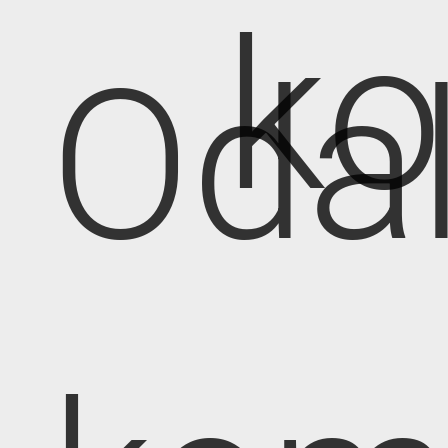
k
Oda