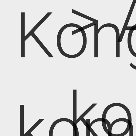
> 
Kon
k
kom