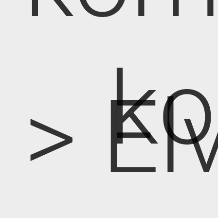
k
> E