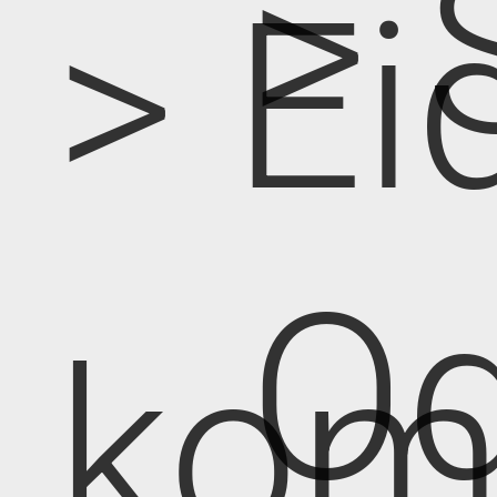
> 
> Ei
Od
kom