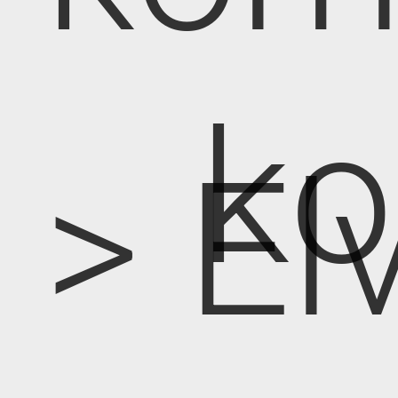
k
> E