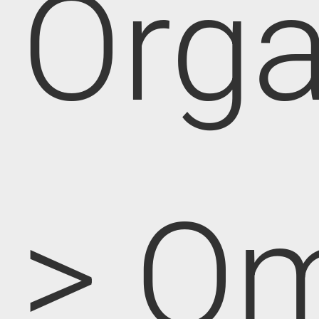
Orga
> O