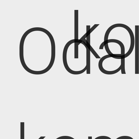
k
Oda