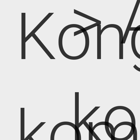
> 
Kon
k
kom