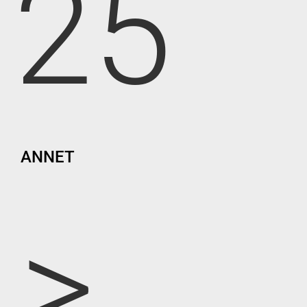
25
ANNET
>