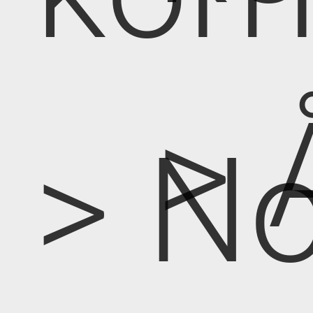
> 
> No