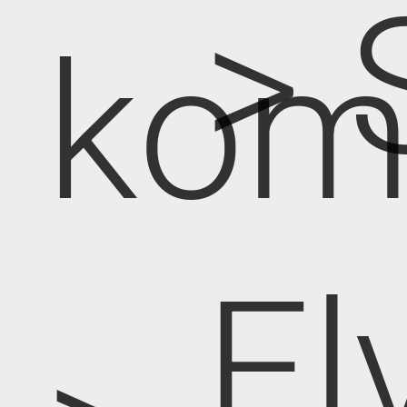
> 
kom
El