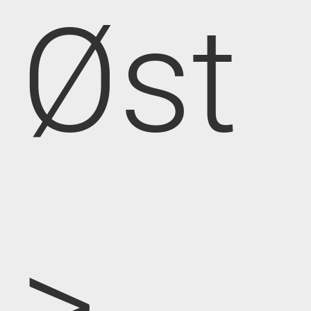
Øst
>