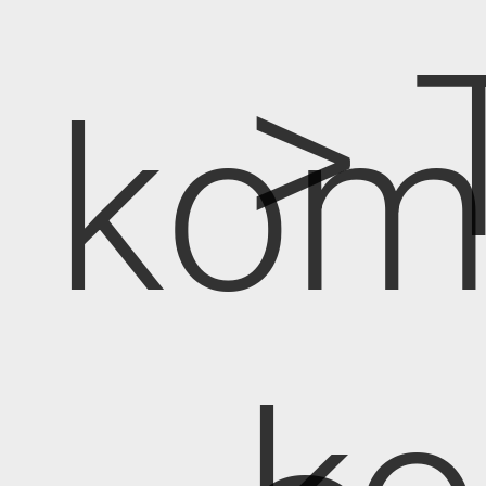
> 
kom