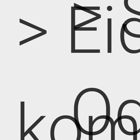
> 
> Ei
Od
kom