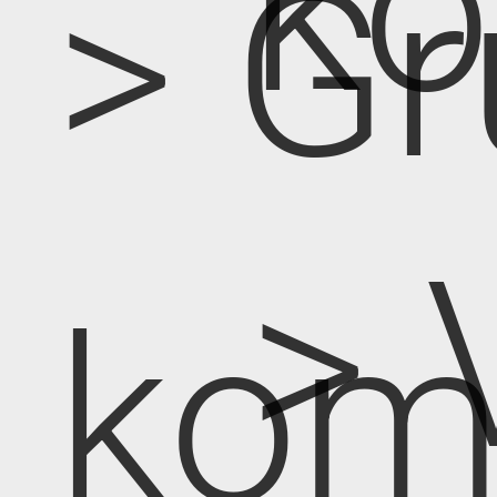
k
> Gr
> 
kom