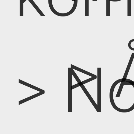
> 
> No