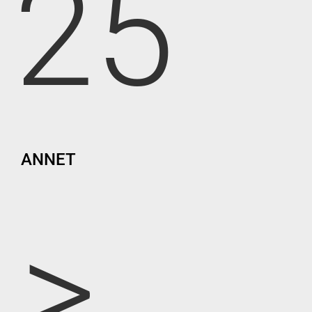
25
ANNET
>