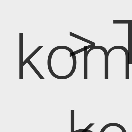
> 
kom