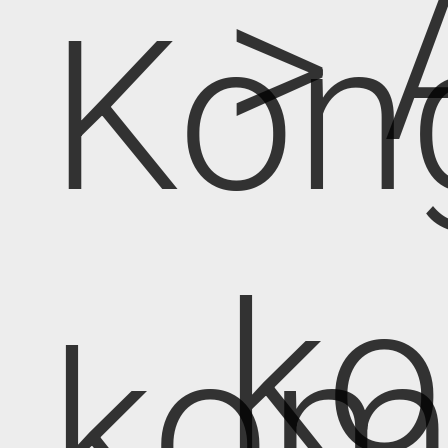
> 
Kon
k
kom