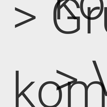
k
> Gr
> 
kom