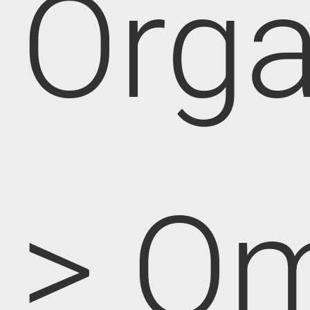
Orga
> O