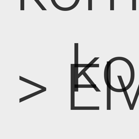
k
> E