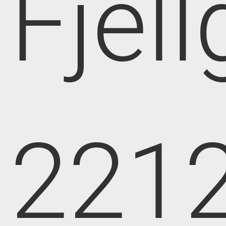
Fjell
221