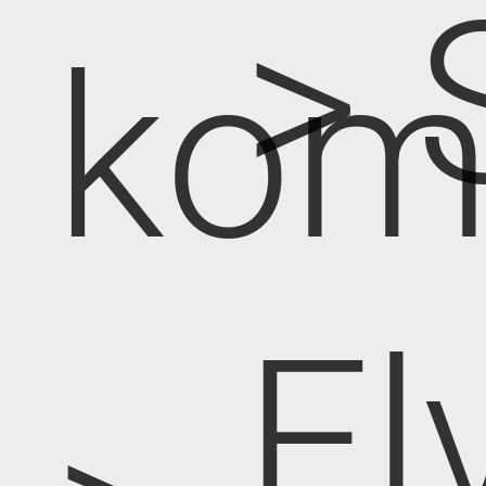
> 
kom
El