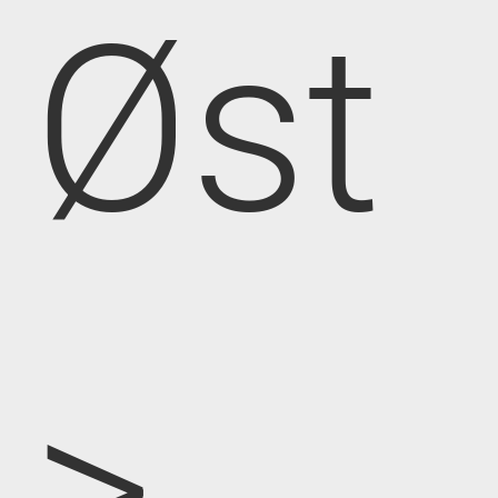
Øst
>