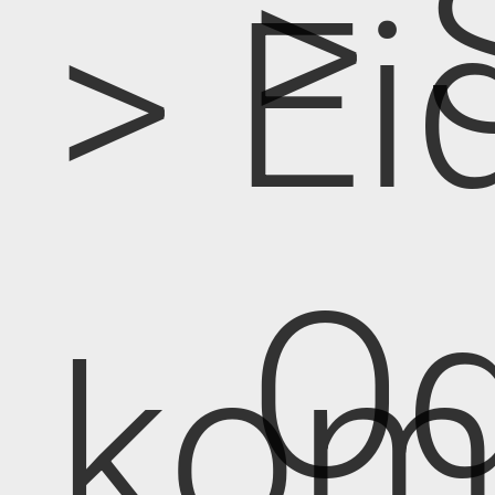
> 
> Ei
Od
kom