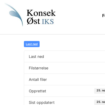
F
Last ned
Last ned
Filstørrelse
Antall filer
Opprettet
25. n
Sist oppdatert
25. n