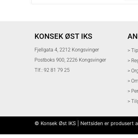
KONSEK ØST IKS
AN
Fjellgata 4, 2212 Kongsvinger
> Ti
Postboks 900, 2226 Kongsvinger
> Re
Tlf.: 92 81 79 25
> Or
> Om
> Pe
> Ti
© Konsek Øst IKS | Nettsiden er produsert a