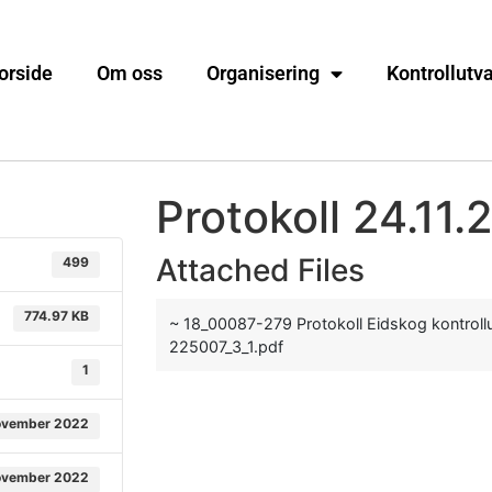
orside
Om oss
Organisering
Kontrollutv
Protokoll 24.11.
Attached Files
499
774.97 KB
~ 18_00087-279 Protokoll Eidskog kontroll
225007_3_1.pdf
1
ovember 2022
ovember 2022