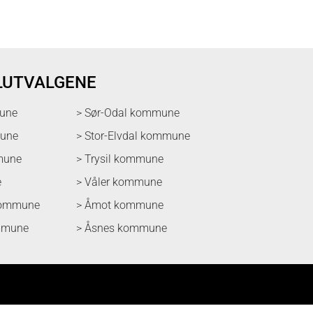
LUTVALGENE
une
> Sør-Odal kommune
mune
> Stor-Elvdal kommune
mune
> Trysil kommune
e
> Våler kommune
kommune
> Åmot kommune
mmune
> Åsnes kommune