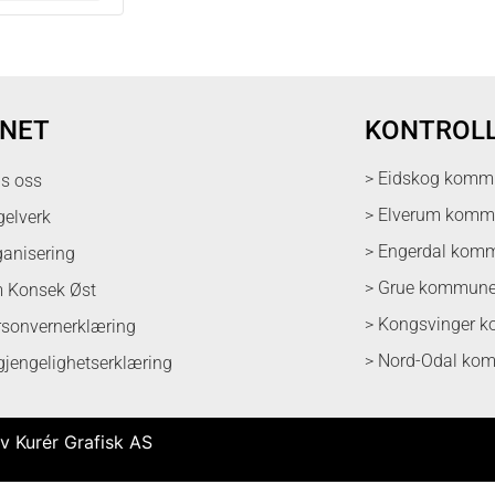
NET
KONTROL
> Eidskog komm
ps oss
> Elverum kom
gelverk
> Engerdal kom
ganisering
> Grue kommun
 Konsek Øst
> Kongsvinger 
rsonvernerklæring
> Nord-Odal ko
lgjengelighetserklæring
v Kurér Grafisk AS