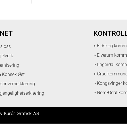
NET
KONTROL
> Eidskog komm
ps oss
> Elverum kom
gelverk
> Engerdal kom
ganisering
> Grue kommun
 Konsek Øst
> Kongsvinger 
rsonvernerklæring
> Nord-Odal ko
lgjengelighetserklæring
v Kurér Grafisk AS