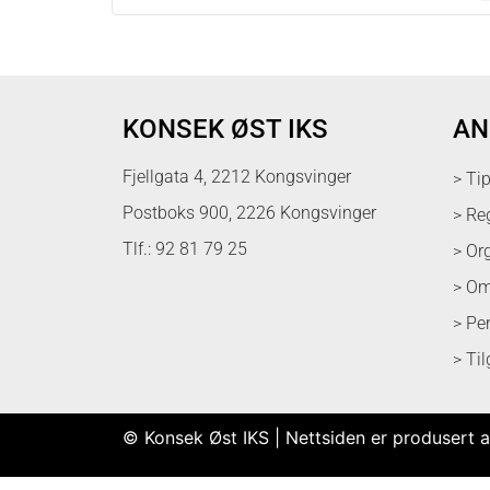
KONSEK ØST IKS
AN
Fjellgata 4, 2212 Kongsvinger
> Ti
Postboks 900, 2226 Kongsvinger
> Re
Tlf.: 92 81 79 25
> Or
> Om
> Pe
> Ti
© Konsek Øst IKS | Nettsiden er produsert a