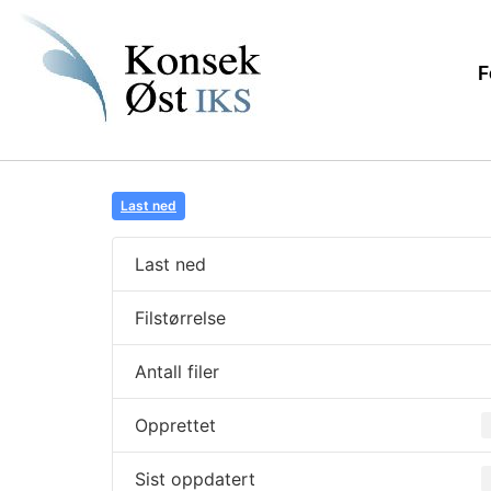
F
Last ned
Last ned
Filstørrelse
Antall filer
Opprettet
Sist oppdatert