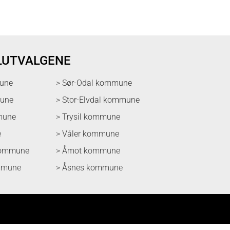
LUTVALGENE
une
> Sør-Odal kommune
mune
> Stor-Elvdal kommune
mune
> Trysil kommune
e
> Våler kommune
kommune
> Åmot kommune
mmune
> Åsnes kommune