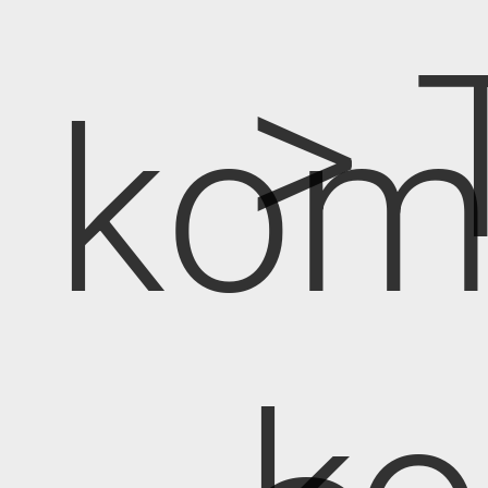
> 
kom