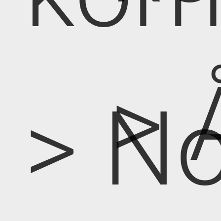
> 
> No