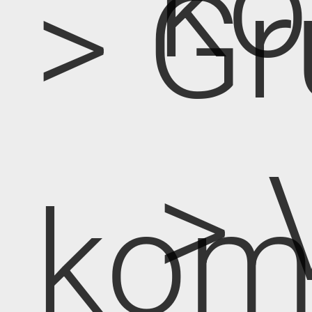
k
> Gr
> 
kom