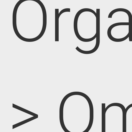
Orga
> O