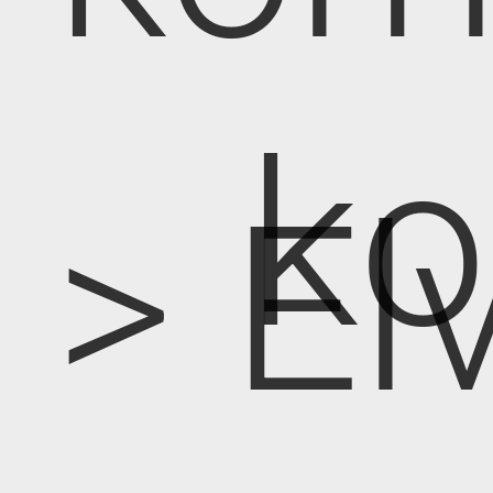
k
> E