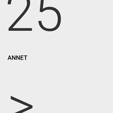
25
ANNET
>