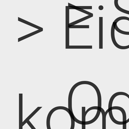
> 
> Ei
Od
kom