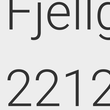
Fjell
221