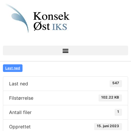
Last ned
Last ned
547
Filstørrelse
102.22 KB
Antall filer
1
Opprettet
15. juni 2023