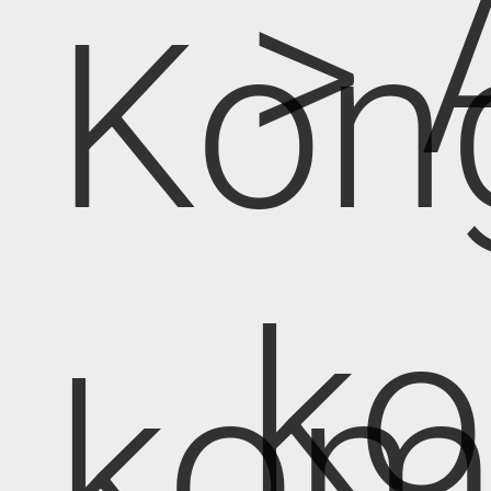
> 
Kon
k
kom