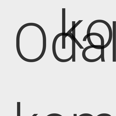
k
Oda