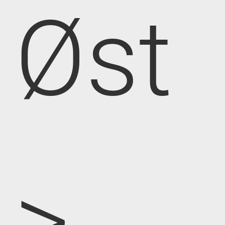
Øst
>