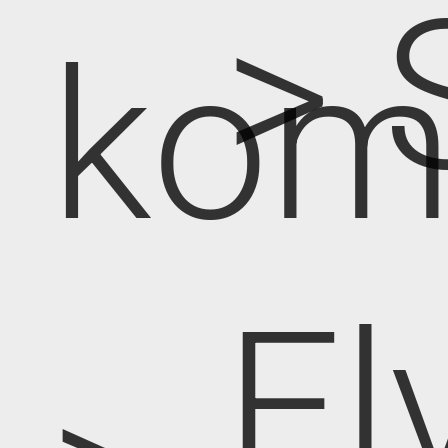
> 
kom
El