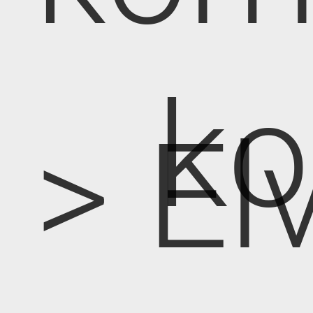
k
> E