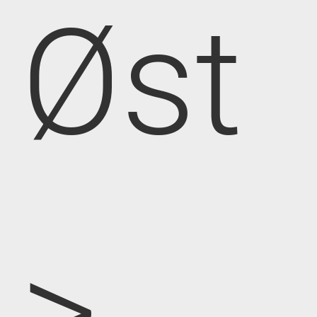
Øst
>