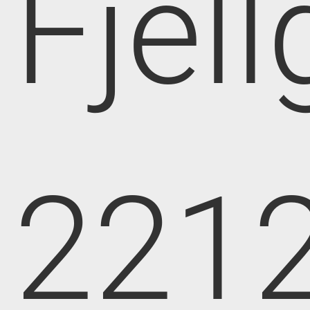
Fjell
221