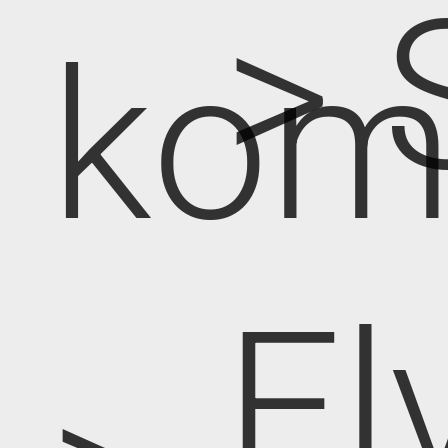
> 
kom
El