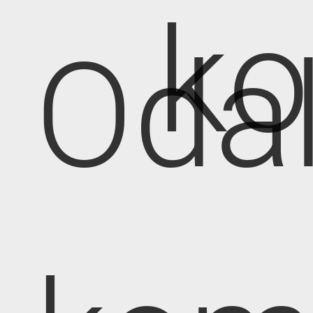
k
Oda