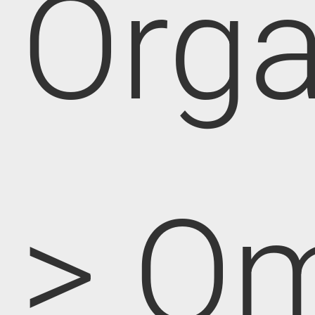
Orga
> O