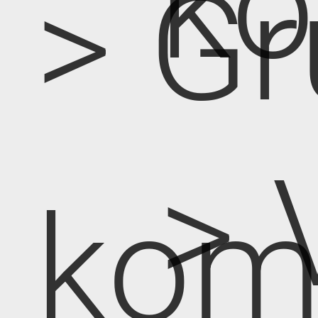
k
> Gr
> 
kom