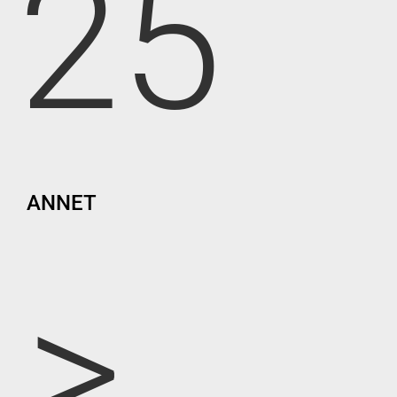
25
ANNET
>