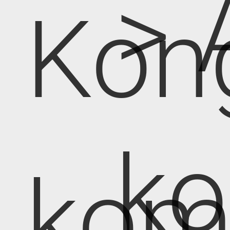
> 
Kon
k
kom