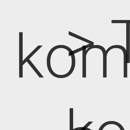
> 
kom