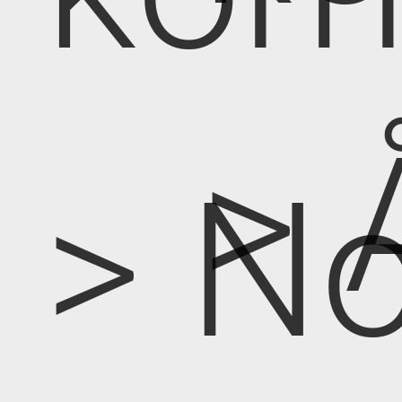
> 
> No