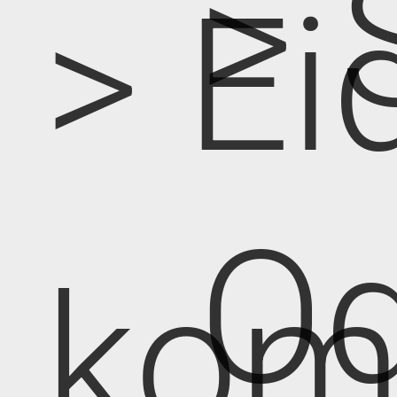
> 
> Ei
Od
kom