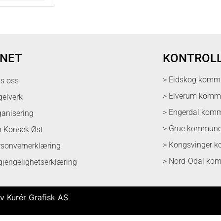
NET
KONTROL
> Eidskog komm
ps oss
> Elverum kom
gelverk
> Engerdal kom
ganisering
> Grue kommun
 Konsek Øst
> Kongsvinger 
rsonvernerklæring
> Nord-Odal ko
lgjengelighetserklæring
v Kurér Grafisk AS