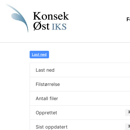
F
Last ned
Last ned
Filstørrelse
Antall filer
Opprettet
3
Sist oppdatert
3