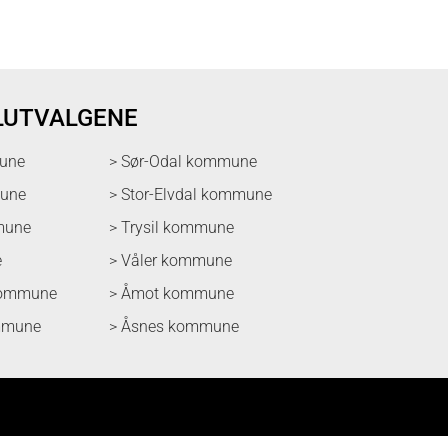
LUTVALGENE
une
> Sør-Odal kommune
mune
> Stor-Elvdal kommune
mune
> Trysil kommune
e
> Våler kommune
kommune
> Åmot kommune
mmune
> Åsnes kommune