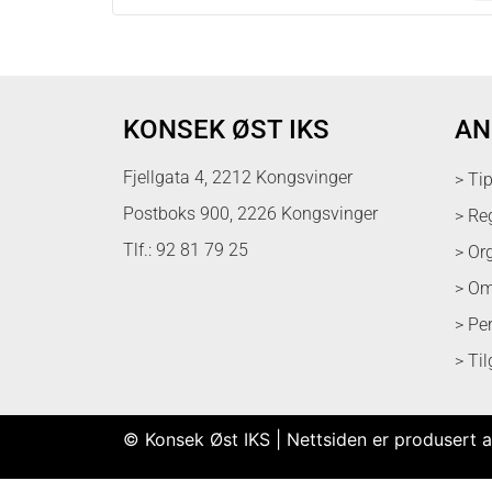
KONSEK ØST IKS
AN
Fjellgata 4, 2212 Kongsvinger
> Ti
Postboks 900, 2226 Kongsvinger
> Re
Tlf.: 92 81 79 25
> Or
> Om
> Pe
> Ti
© Konsek Øst IKS | Nettsiden er produsert a