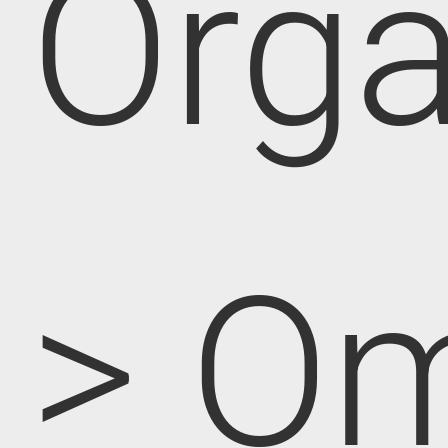
Orga
> O