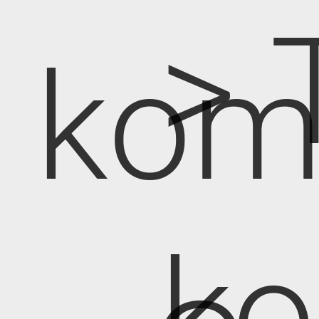
> 
kom
k