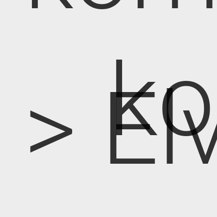
k
> E