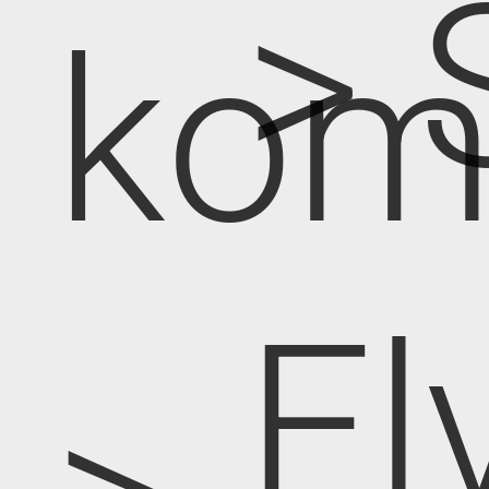
> 
kom
El