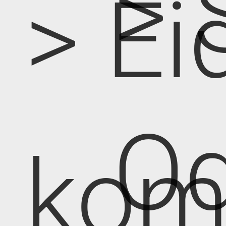
> 
> Ei
Od
kom