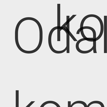
k
Oda