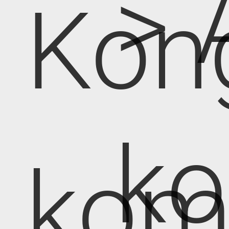
> 
Kon
k
kom