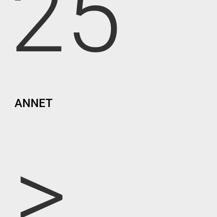
25
ANNET
>