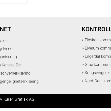
NET
KONTROL
> Eidskog komm
ps oss
> Elverum kom
gelverk
> Engerdal kom
ganisering
> Grue kommun
 Konsek Øst
> Kongsvinger 
rsonvernerklæring
> Nord-Odal ko
lgjengelighetserklæring
v Kurér Grafisk AS