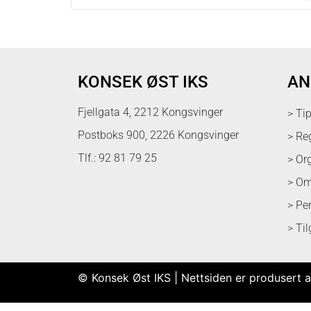
KONSEK ØST IKS
AN
Fjellgata 4, 2212 Kongsvinger
> Ti
Postboks 900, 2226 Kongsvinger
> Re
Tlf.: 92 81 79 25
> Or
> Om
> Pe
> Ti
© Konsek Øst IKS | Nettsiden er produsert a