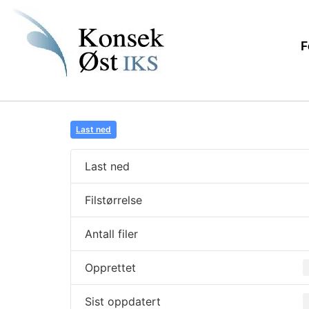
F
Last ned
Last ned
Filstørrelse
Antall filer
Opprettet
Sist oppdatert