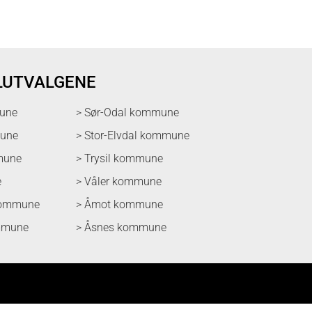
LUTVALGENE
une
> Sør-Odal kommune
mune
> Stor-Elvdal kommune
mune
> Trysil kommune
e
> Våler kommune
kommune
> Åmot kommune
mmune
> Åsnes kommune