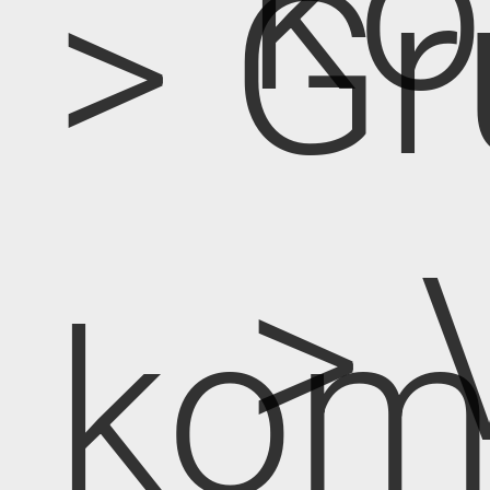
k
> Gr
> 
kom