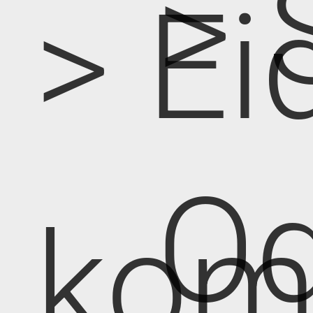
> 
> Ei
Od
kom