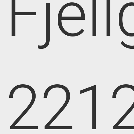
Fjell
221