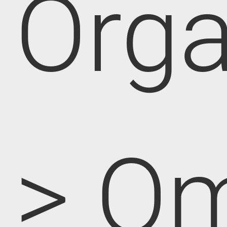
Orga
> O