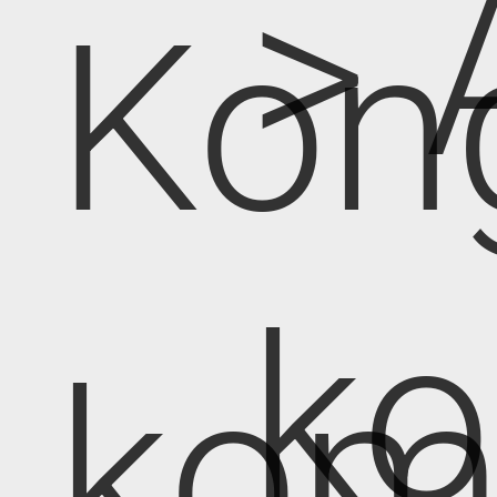
> 
Kon
k
kom