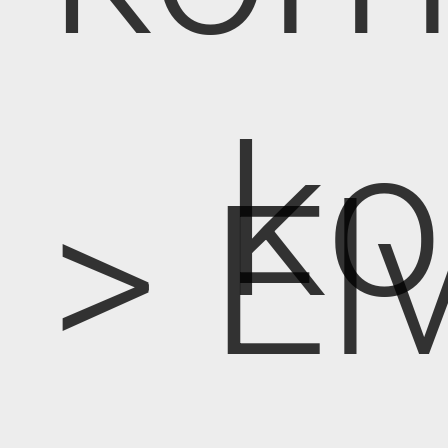
k
> E