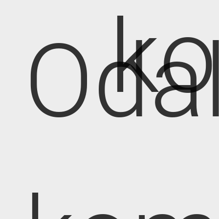
k
Oda