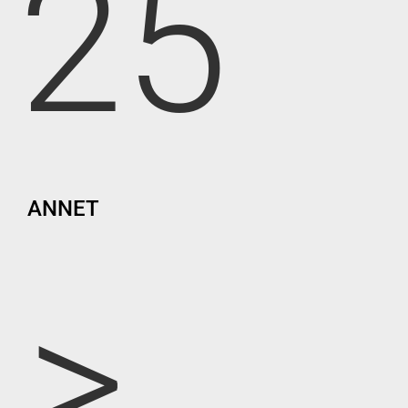
25
ANNET
>