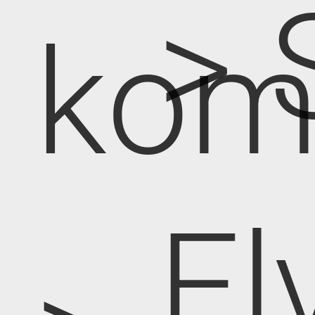
> 
kom
El