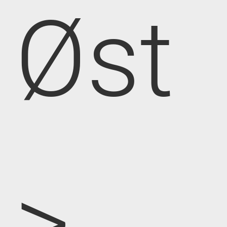
Øst
>