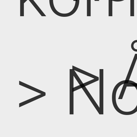
> 
> No