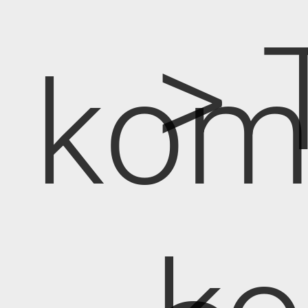
> 
kom