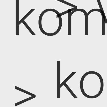
> 
kom
k
>