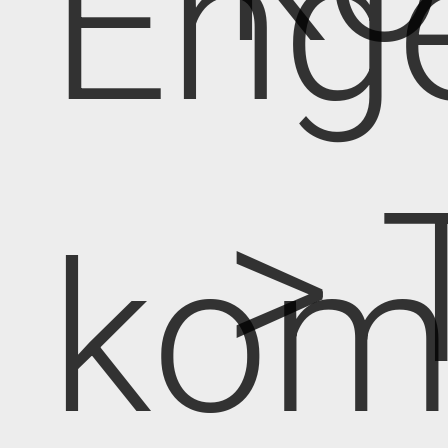
Eng
> 
kom