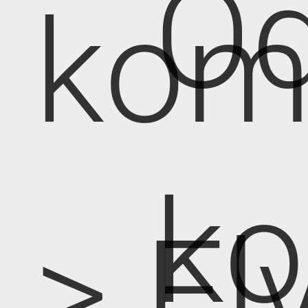
Od
kom
k
> E