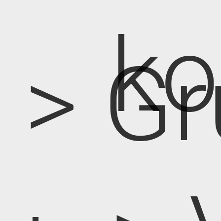
k
> Gr