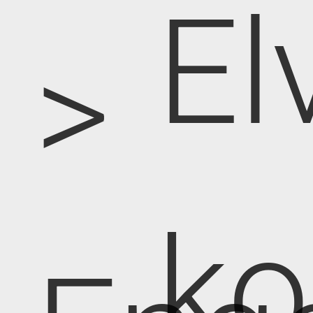
El
>
k