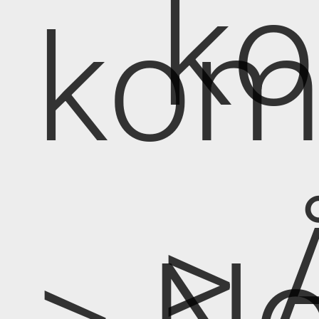
k
kom
> 
> No