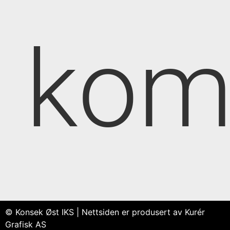
kom
© Konsek Øst IKS | Nettsiden er produsert av Kurér
Grafisk AS