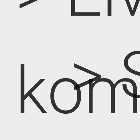
> 
kom