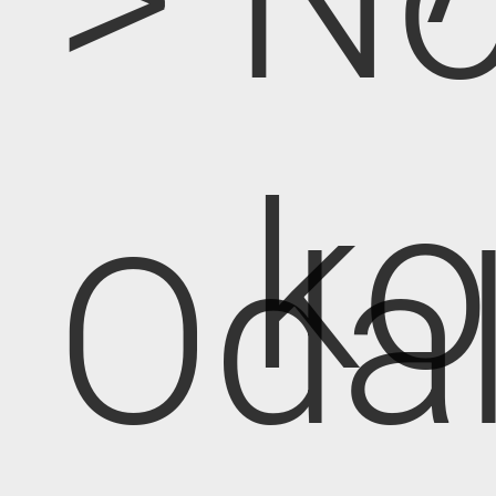
k
Oda