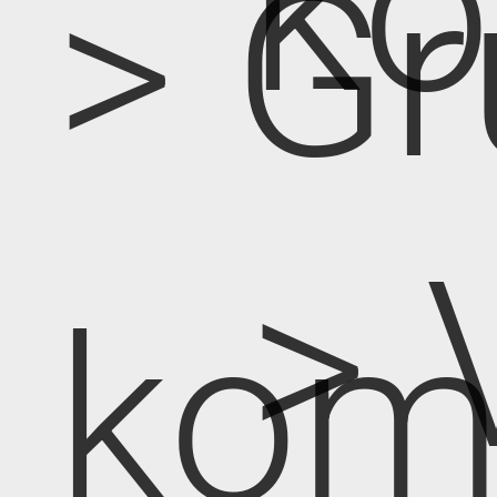
k
> Gr
> 
kom