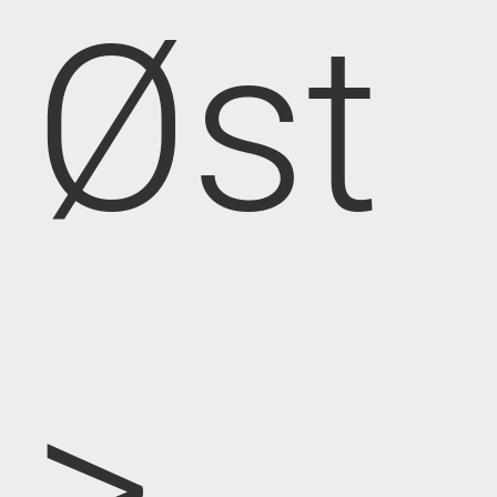
Øst
>