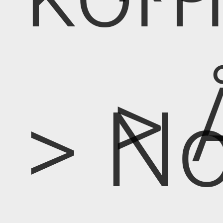
> 
> No