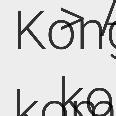
> 
Kon
k
kom