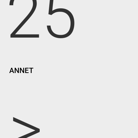
25
ANNET
>