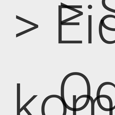
> 
> Ei
Od
kom