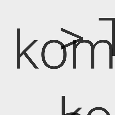
> 
kom