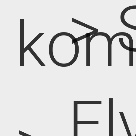
> 
kom
El