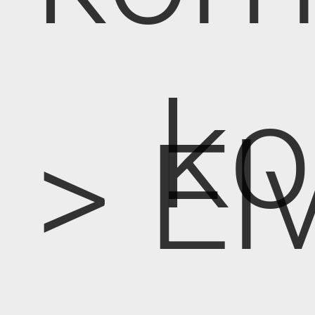
k
> E