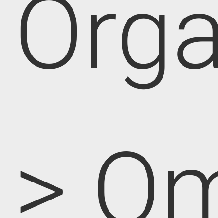
Orga
> O