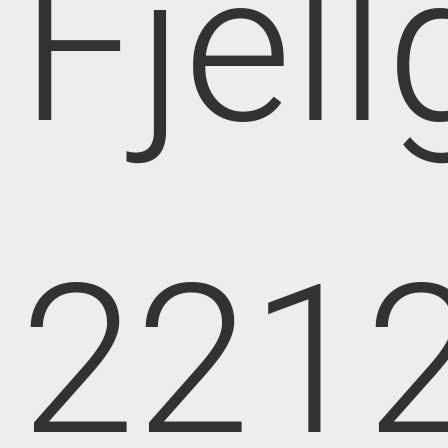
Fjell
221