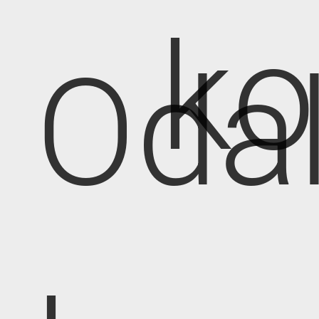
k
Oda