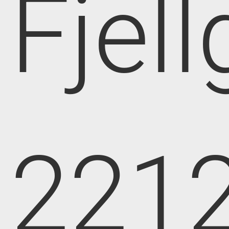
Fjell
221