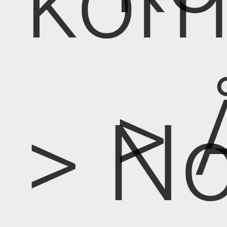
kom
> 
> No