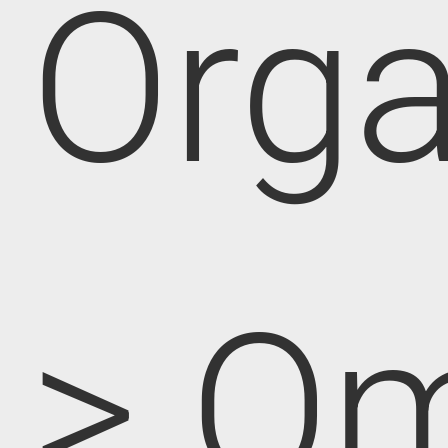
Orga
> O