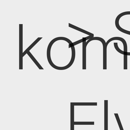
> 
kom
El