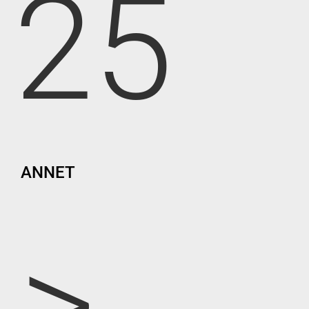
25
ANNET
>