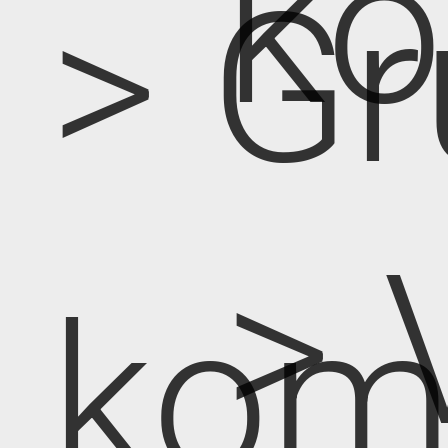
k
> Gr
> 
kom