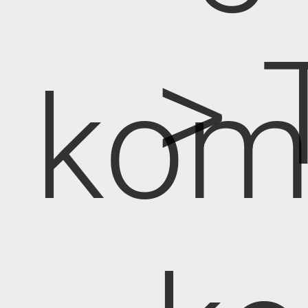
> 
kom