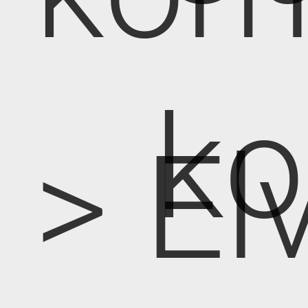
k
> E