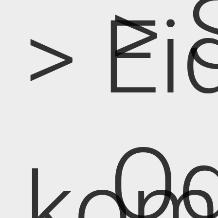
> 
> Ei
Od
kom