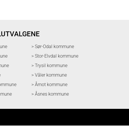
LUTVALGENE
une
> Sør-Odal kommune
mune
> Stor-Elvdal kommune
mune
> Trysil kommune
e
> Våler kommune
kommune
> Åmot kommune
mmune
> Åsnes kommune