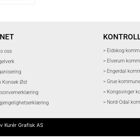
NET
KONTROL
> Eidskog komm
ps oss
> Elverum kom
gelverk
> Engerdal kom
ganisering
> Grue kommun
 Konsek Øst
> Kongsvinger 
rsonvernerklæring
> Nord-Odal ko
lgjengelighetserklæring
v Kurér Grafisk AS