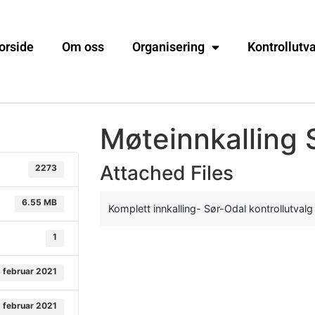
orside
Om oss
Organisering
Kontrollutv
Møteinnkalling 
Attached Files
2273
6.55 MB
Komplett innkalling- Sør-Odal kontrollutva
1
. februar 2021
. februar 2021