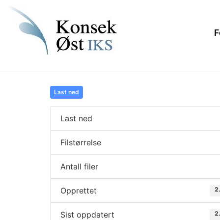
F
Last ned
Last ned
Filstørrelse
Antall filer
Opprettet
2
Sist oppdatert
2