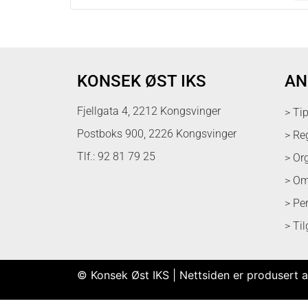
KONSEK ØST IKS
AN
Fjellgata 4, 2212 Kongsvinger
> Ti
Postboks 900, 2226 Kongsvinger
> Re
Tlf.: 92 81 79 25
> Or
> Om
> Pe
> Ti
© Konsek Øst IKS | Nettsiden er produsert a