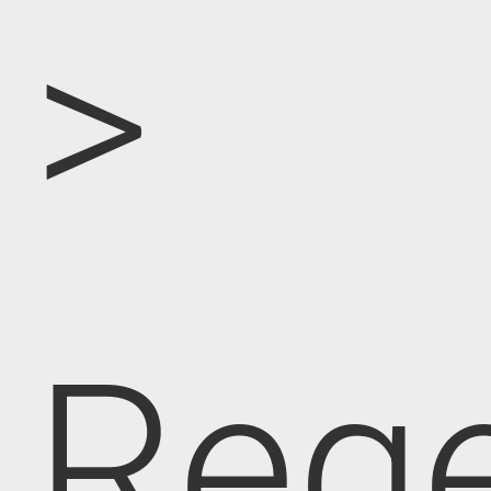
>
Rege