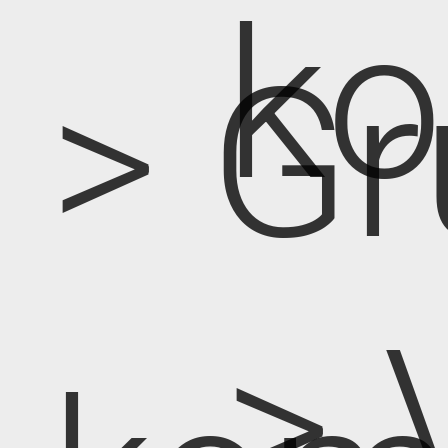
k
> Gr
> 