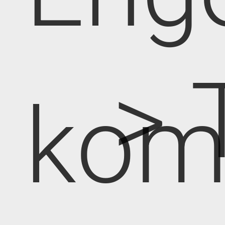
> 
kom