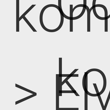
Od
kom
k
> E