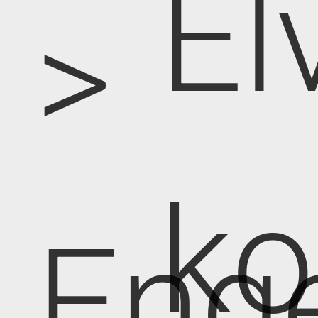
El
>
k
Eng