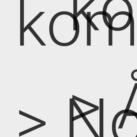
k
kom
> 
> No