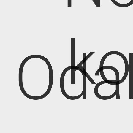
k
Oda