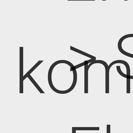
> 
kom