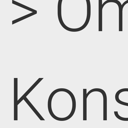
> O
Kon