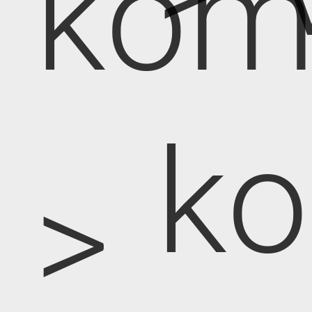
kom
k
>