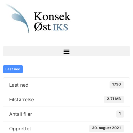
Last ned
Last ned
1730
Filstørrelse
2.71 MB
Antall filer
1
Opprettet
30. august 2021