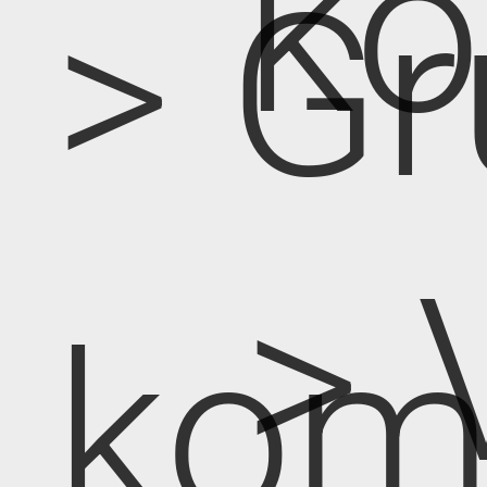
k
> Gr
> 
kom