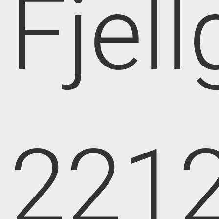
Fjell
221