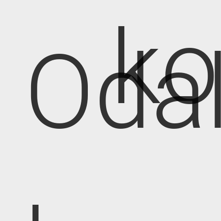
k
Oda