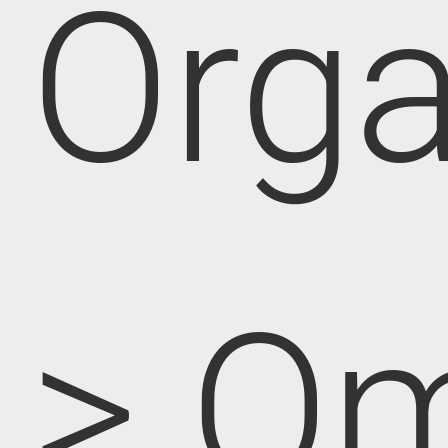
Orga
> O