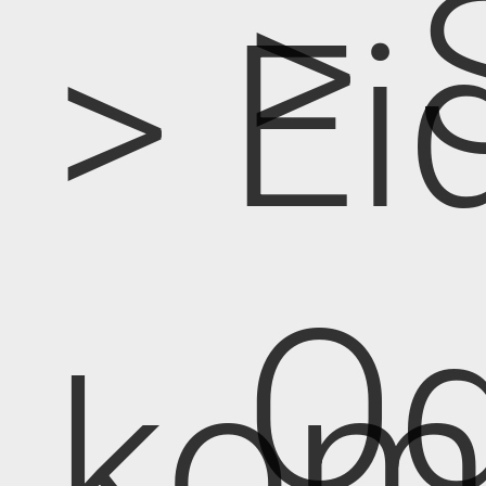
> 
> Ei
Od
kom