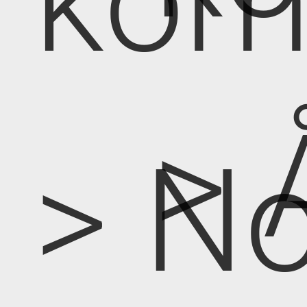
kom
> 
> No