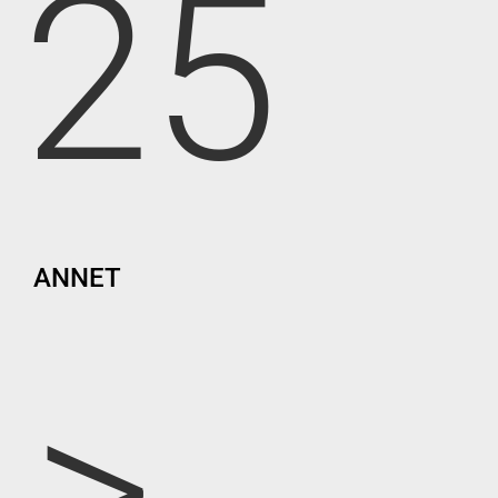
25
ANNET
>