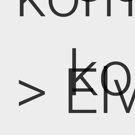
k
> E