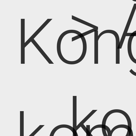
> 
Kon
k