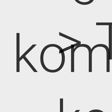
> 
kom