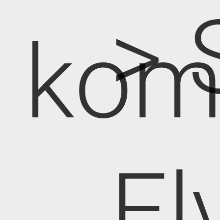
> 
kom
El