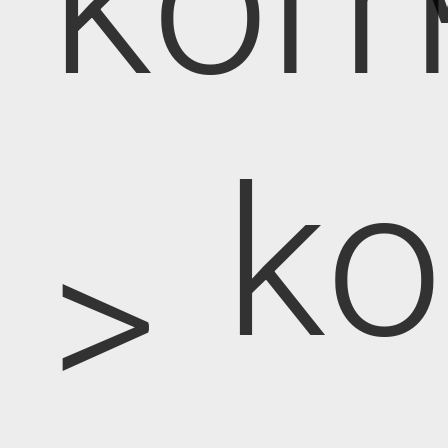
kom
k
>