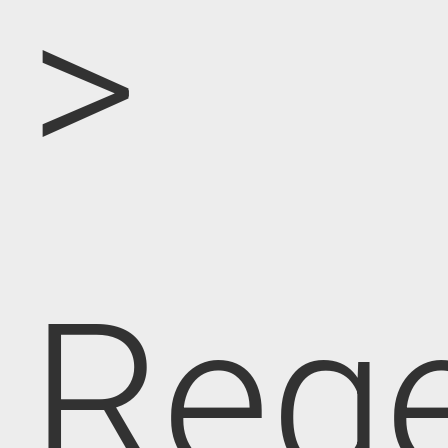
>
Rege