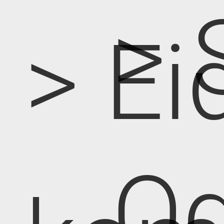
> 
> Ei
Od