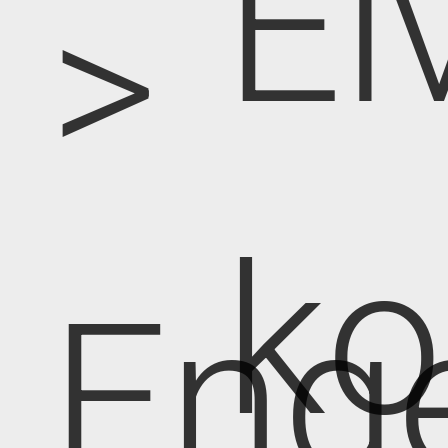
El
>
k
Eng