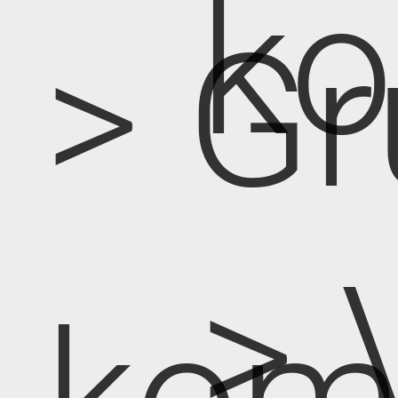
k
> Gr
> 