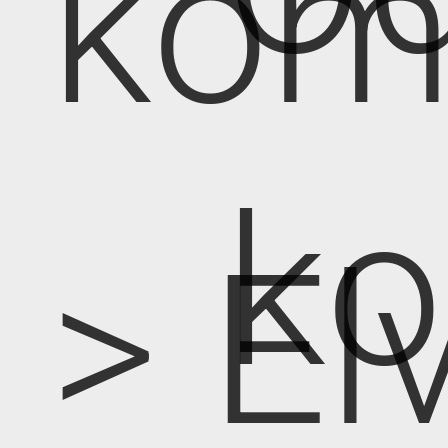
kom
k
> E