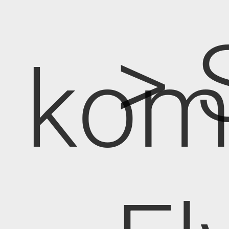
> 
kom