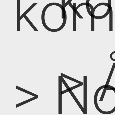
k
kom
> 
> No