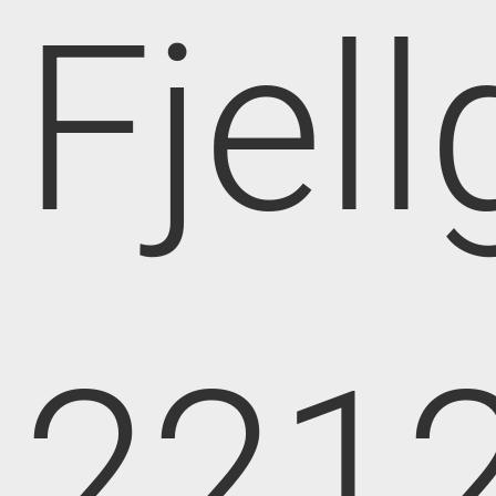
Fjell
221