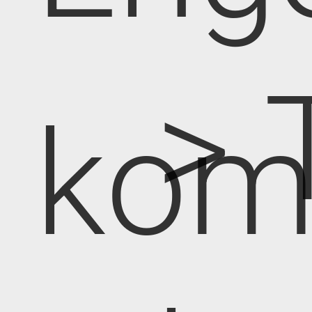
> 
kom