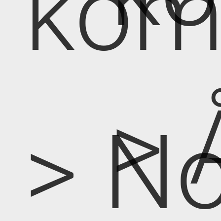
kom
> 
> No