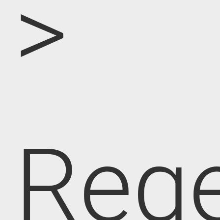
>
Rege