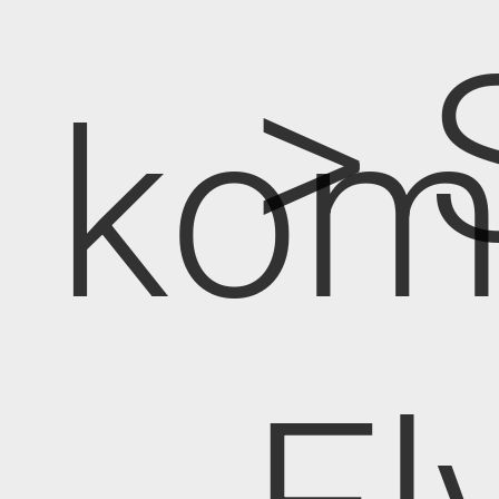
> 
kom