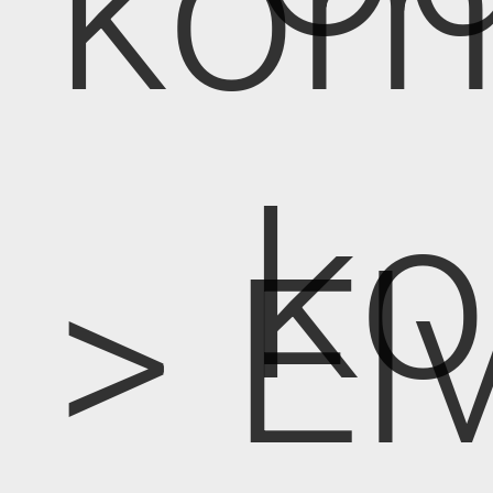
kom
k
> E