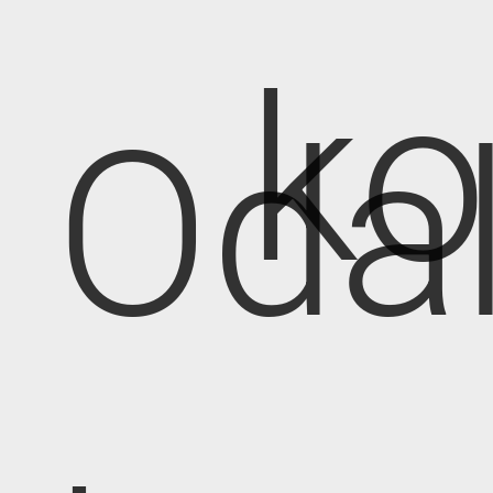
k
Oda