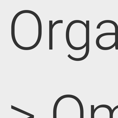
Orga
> O