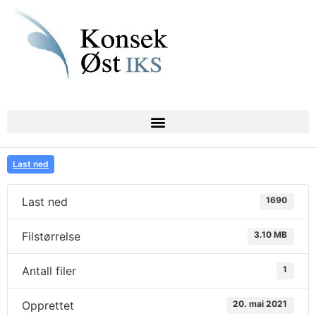
Last ned
Last ned
1690
Filstørrelse
3.10 MB
Antall filer
1
Opprettet
20. mai 2021