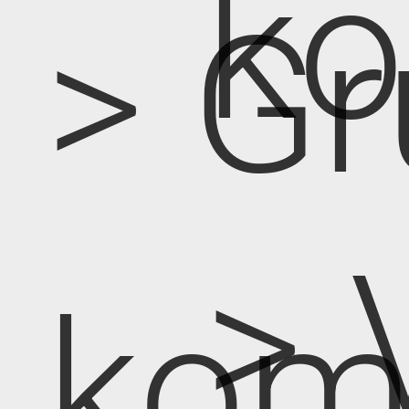
k
> Gr
> 
kom