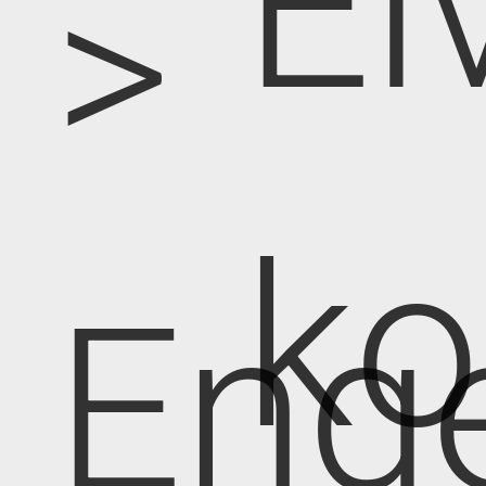
El
>
k
Eng