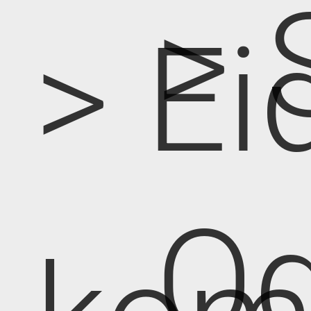
> 
> Ei
Od