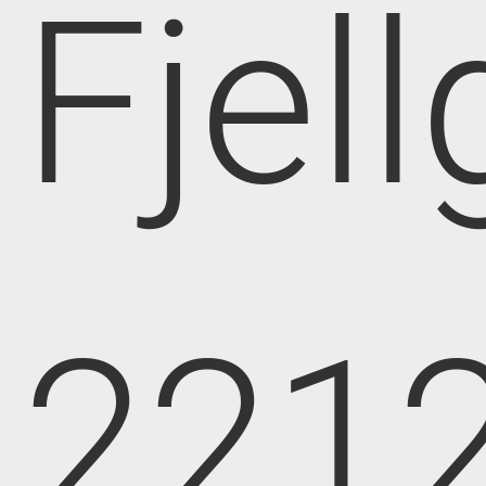
Fjell
221