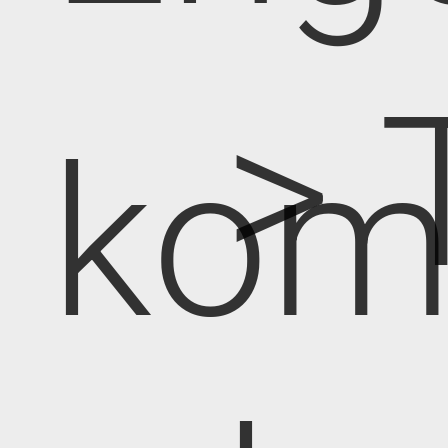
> 
kom