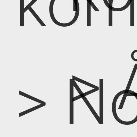
kom
> 
> No