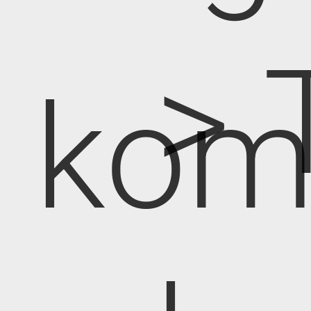
> 
kom