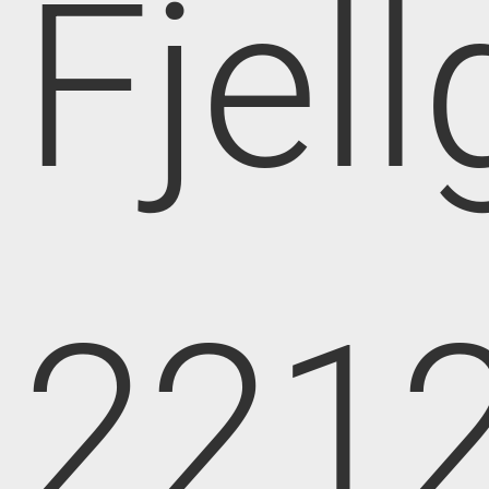
Fjell
221