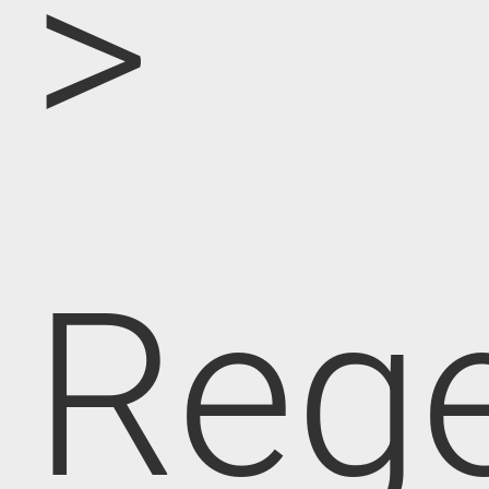
>
Rege