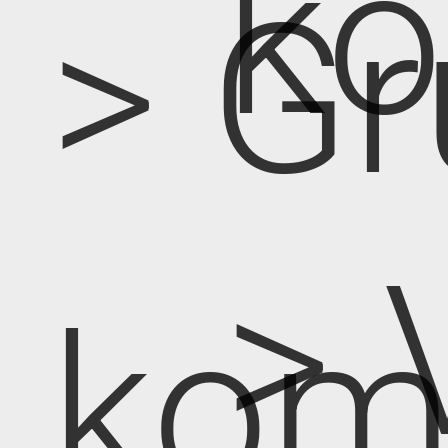
k
> Gr
> 
kom