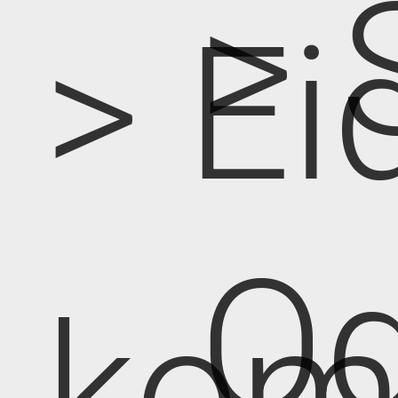
> 
> Ei
Od
kom