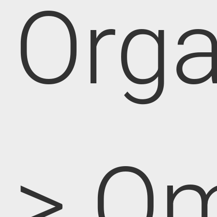
Orga
> O