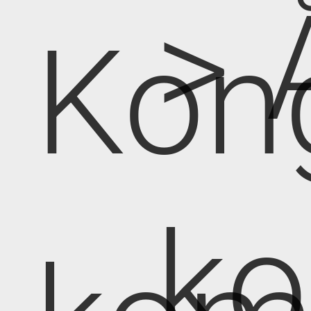
> 
Kon
k