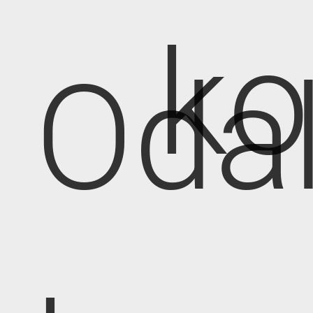
k
Oda