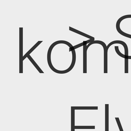
> 
kom
El