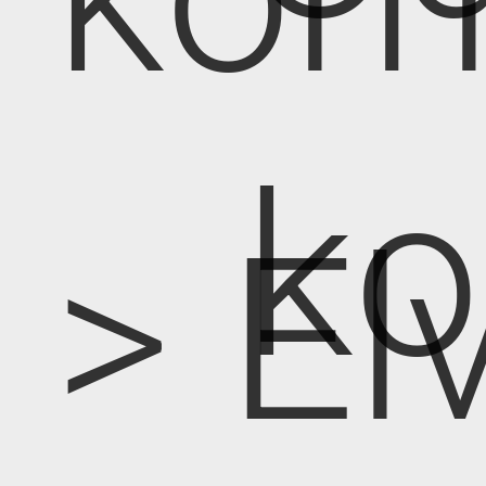
k
> E