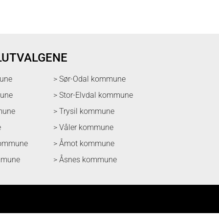
LUTVALGENE
une
> Sør-Odal kommune
mune
> Stor-Elvdal kommune
mune
> Trysil kommune
e
> Våler kommune
kommune
> Åmot kommune
mmune
> Åsnes kommune