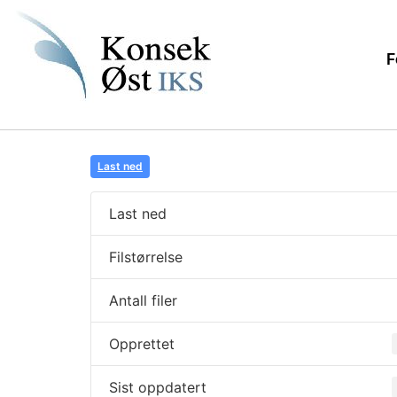
F
Last ned
Last ned
Filstørrelse
Antall filer
Opprettet
Sist oppdatert