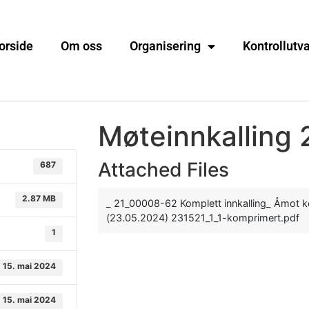
orside
Om oss
Organisering
Kontrollutv
Møteinnkalling 
Attached Files
687
2.87 MB
_ 21_00008-62 Komplett innkalling_ Åmot k
(23.05.2024) 231521_1_1-komprimert.pdf
1
15. mai 2024
15. mai 2024