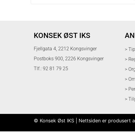
KONSEK ØST IKS
AN
Fjellgata 4, 2212 Kongsvinger
> Ti
Postboks 900, 2226 Kongsvinger
> Re
Tlf.: 92 81 79 25
> Or
> Om
> Pe
> Ti
© Konsek Øst IKS | Nettsiden er produsert a