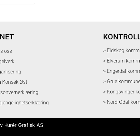
NET
KONTROL
> Eidskog komm
ps oss
> Elverum kom
gelverk
> Engerdal kom
ganisering
> Grue kommun
 Konsek Øst
> Kongsvinger 
rsonvernerklæring
> Nord-Odal ko
lgjengelighetserklæring
v Kurér Grafisk AS