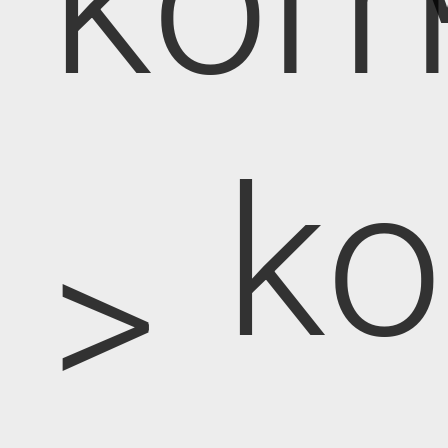
kom
k
>