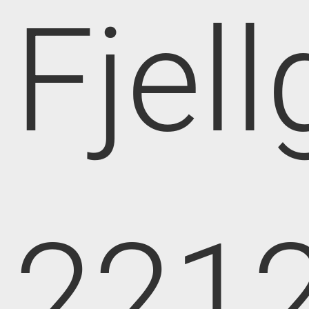
Fjell
221