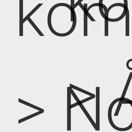
k
kom
> 
> No