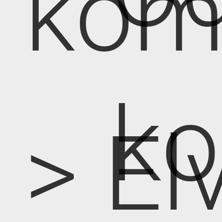
kom
k
> E