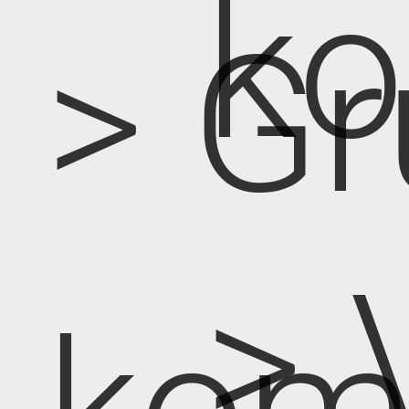
k
> Gr
> 