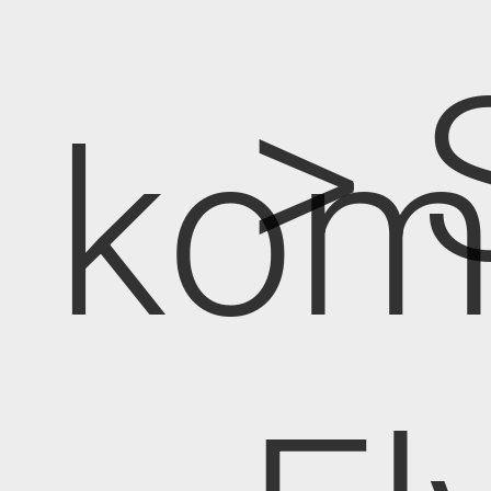
> 
kom