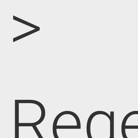
>
Rege