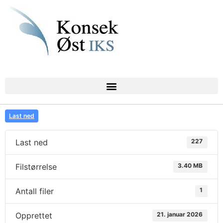
Last ned
Last ned
227
Filstørrelse
3.40 MB
Antall filer
1
Opprettet
21. januar 2026