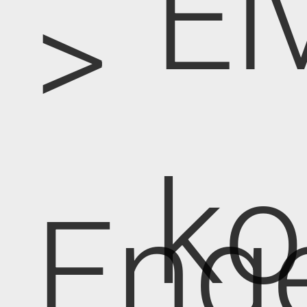
El
>
k
Eng