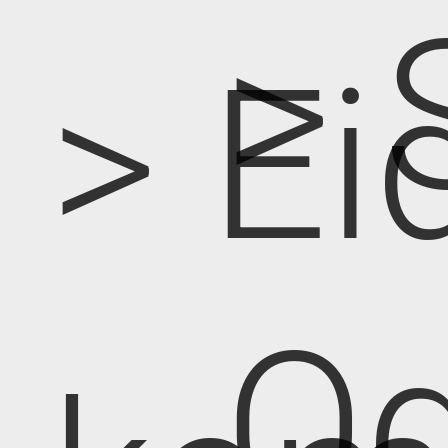
> 
> Ei
Od