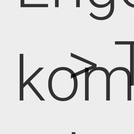
> 
kom