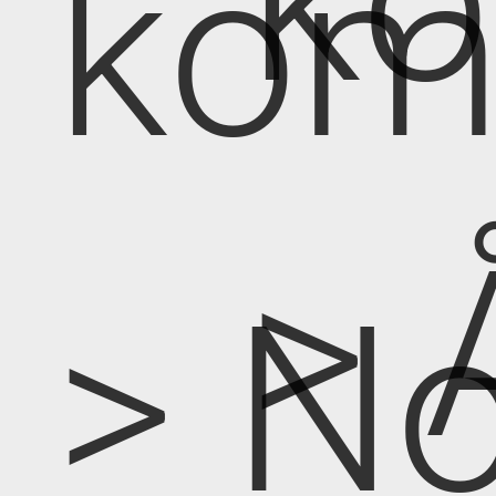
k
kom
> 
> No