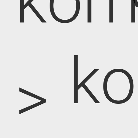
kom
k
>