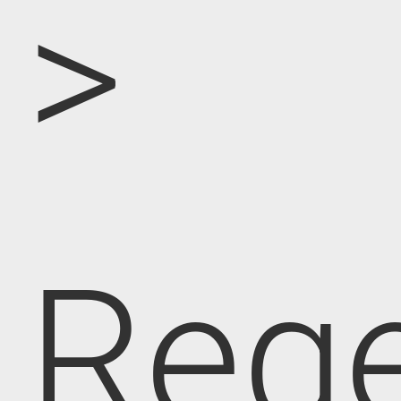
>
Rege