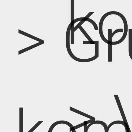
k
> Gr
> 