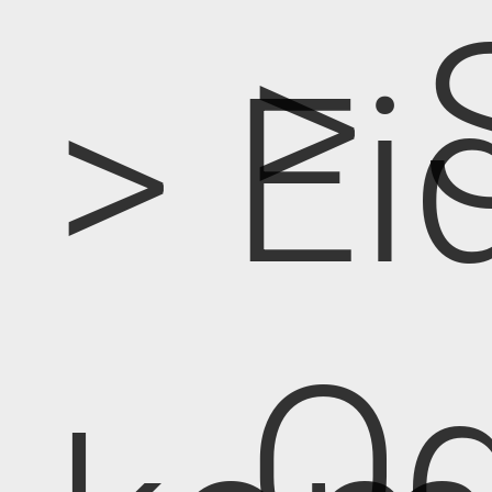
> 
> Ei
Od