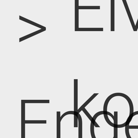
El
>
k
Eng