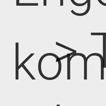
> 
kom