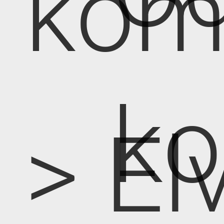
kom
k
> E