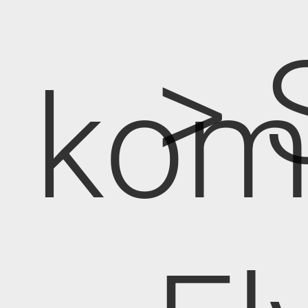
> 
kom