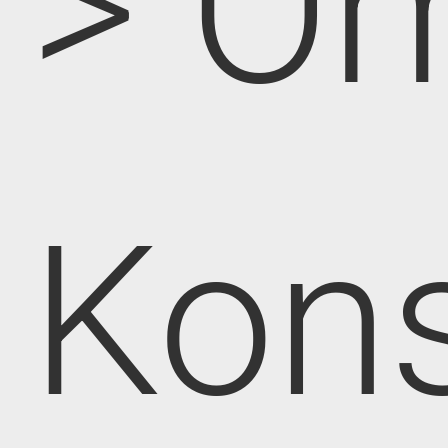
> O
Kon