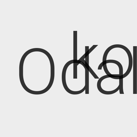
k
Oda