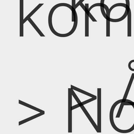
k
kom
> 
> No