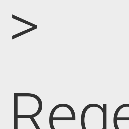
>
Rege