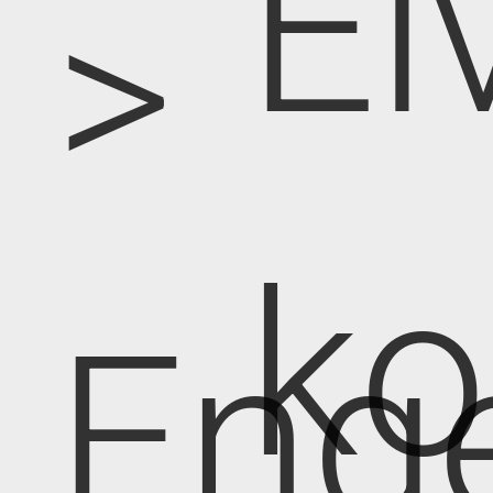
El
>
k
Eng