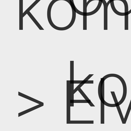
kom
k
> E