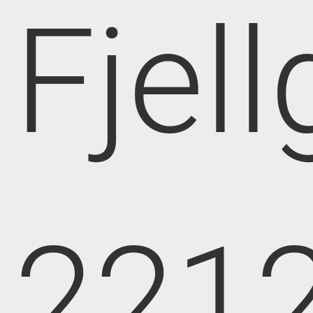
Fjell
221