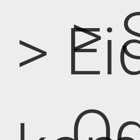
> 
> Ei
Od