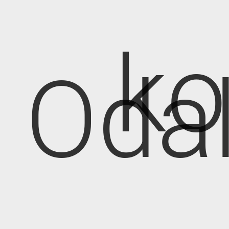
k
Oda