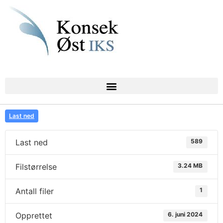
Last ned
Last ned
589
Filstørrelse
3.24 MB
Antall filer
1
Opprettet
6. juni 2024