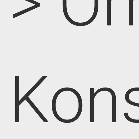
> O
Kon