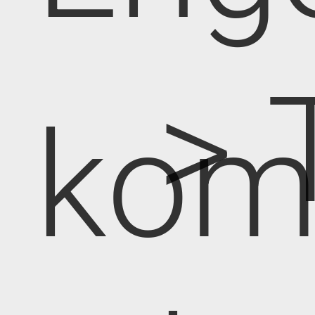
> 
kom