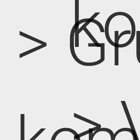
k
> Gr
> 