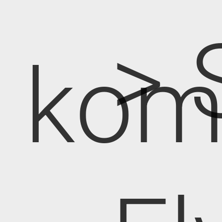
> 
kom