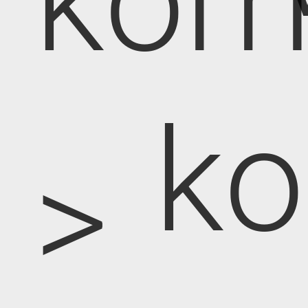
kom
k
>