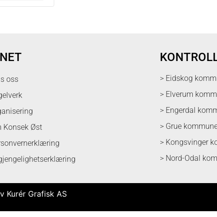
NET
KONTROL
> Eidskog komm
ps oss
> Elverum kom
gelverk
> Engerdal kom
ganisering
> Grue kommun
 Konsek Øst
> Kongsvinger 
rsonvernerklæring
> Nord-Odal ko
lgjengelighetserklæring
v Kurér Grafisk AS