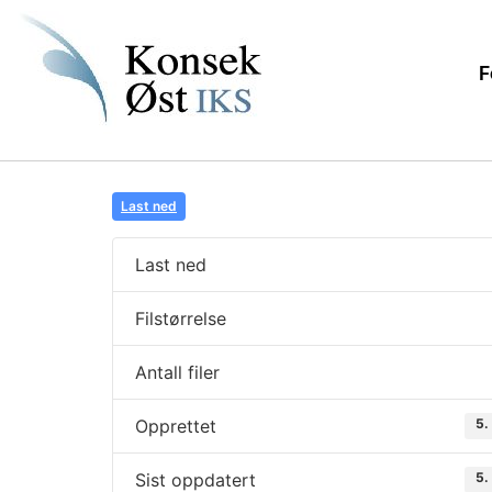
F
Last ned
Last ned
Filstørrelse
Antall filer
Opprettet
5.
Sist oppdatert
5.