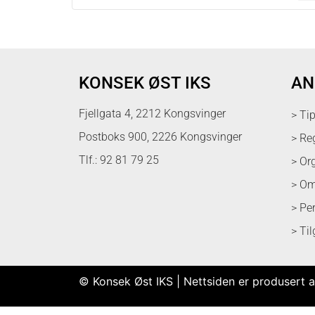
KONSEK ØST IKS
AN
Fjellgata 4, 2212 Kongsvinger
> Ti
Postboks 900, 2226 Kongsvinger
> Re
Tlf.: 92 81 79 25
> Or
> Om
> Pe
> Ti
© Konsek Øst IKS | Nettsiden er produsert a