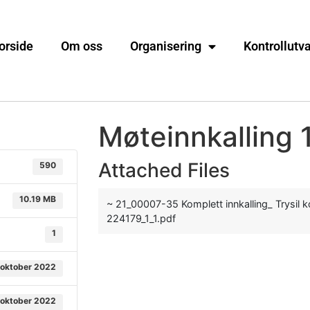
orside
Om oss
Organisering
Kontrollutv
Møteinnkalling 
Attached Files
590
10.19 MB
~ 21_00007-35 Komplett innkalling_ Trysil k
224179_1_1.pdf
1
 oktober 2022
 oktober 2022