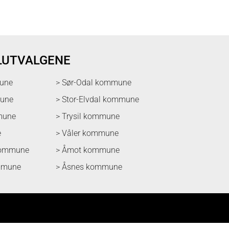
LUTVALGENE
une
> Sør-Odal kommune
mune
> Stor-Elvdal kommune
mune
> Trysil kommune
e
> Våler kommune
kommune
> Åmot kommune
mmune
> Åsnes kommune