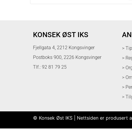
KONSEK ØST IKS
AN
Fjellgata 4, 2212 Kongsvinger
> Ti
Postboks 900, 2226 Kongsvinger
> Re
Tlf.: 92 81 79 25
> Or
> Om
> Pe
> Ti
© Konsek Øst IKS | Nettsiden er produsert a