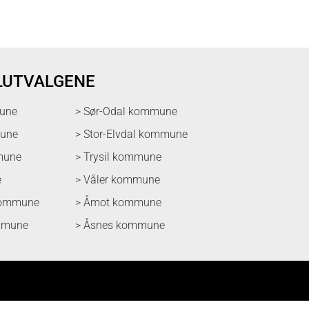
LUTVALGENE
une
> Sør-Odal kommune
mune
> Stor-Elvdal kommune
mune
> Trysil kommune
e
> Våler kommune
kommune
> Åmot kommune
mmune
> Åsnes kommune