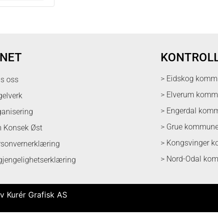
NET
KONTROL
> Eidskog komm
ps oss
> Elverum kom
gelverk
> Engerdal kom
ganisering
> Grue kommun
 Konsek Øst
> Kongsvinger 
rsonvernerklæring
> Nord-Odal ko
lgjengelighetserklæring
v Kurér Grafisk AS