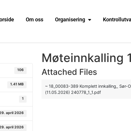
orside
Om oss
Organisering
Kontrollutv
Møteinnkalling 
Attached Files
106
1.41 MB
~ 18_00083-389 Komplett innkalling_ Sør-O
(11.05.2026) 240778_1_1.pdf
1
29. april 2026
29. april 2026