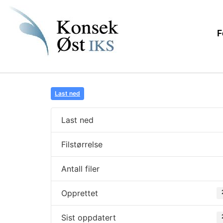
F
Last ned
Last ned
Filstørrelse
Antall filer
Opprettet
Sist oppdatert