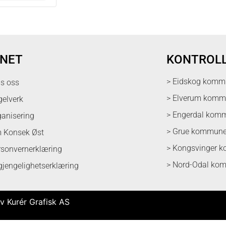
NET
KONTROL
> Eidskog komm
ps oss
> Elverum kom
gelverk
> Engerdal kom
ganisering
> Grue kommun
 Konsek Øst
> Kongsvinger 
rsonvernerklæring
> Nord-Odal ko
lgjengelighetserklæring
v Kurér Grafisk AS