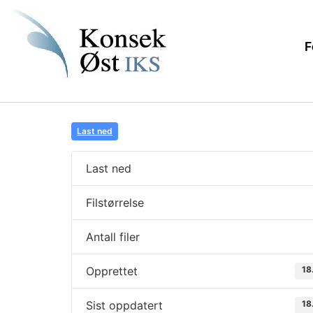
F
Last ned
Last ned
Filstørrelse
Antall filer
Opprettet
18
Sist oppdatert
18