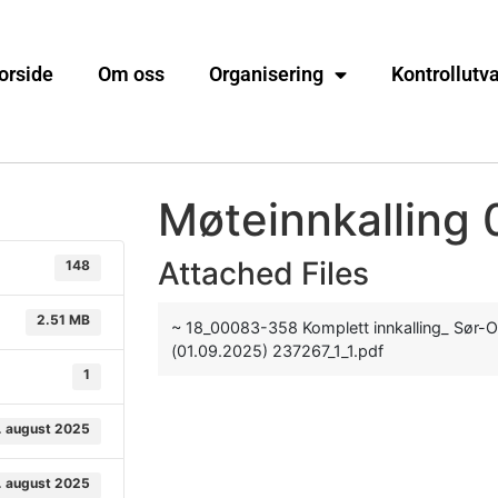
orside
Om oss
Organisering
Kontrollutv
Møteinnkalling 
Attached Files
148
2.51 MB
~ 18_00083-358 Komplett innkalling_ Sør-O
(01.09.2025) 237267_1_1.pdf
1
. august 2025
. august 2025