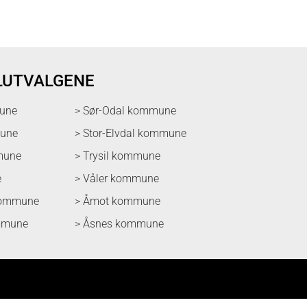
LUTVALGENE
une
> Sør-Odal kommune
mune
> Stor-Elvdal kommune
mune
> Trysil kommune
e
> Våler kommune
kommune
> Åmot kommune
mmune
> Åsnes kommune