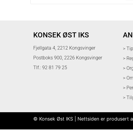
KONSEK ØST IKS
AN
Fjellgata 4, 2212 Kongsvinger
> Ti
Postboks 900, 2226 Kongsvinger
> Re
Tlf.: 92 81 79 25
> Or
> Om
> Pe
> Ti
© Konsek Øst IKS | Nettsiden er produsert a