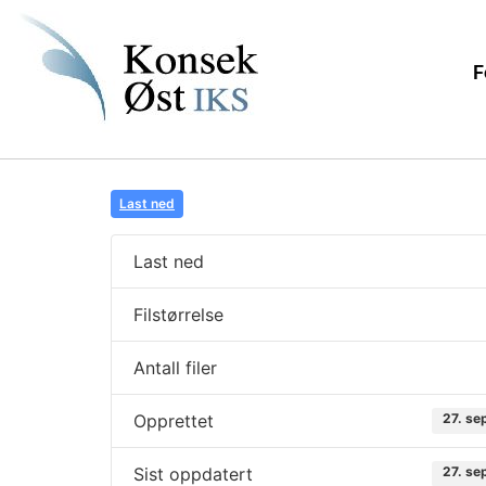
F
Last ned
Last ned
Filstørrelse
Antall filer
Opprettet
27. s
Sist oppdatert
27. s