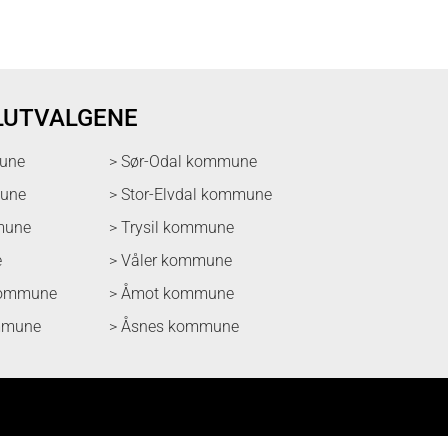
LUTVALGENE
une
> Sør-Odal kommune
mune
> Stor-Elvdal kommune
mune
> Trysil kommune
e
> Våler kommune
kommune
> Åmot kommune
mmune
> Åsnes kommune