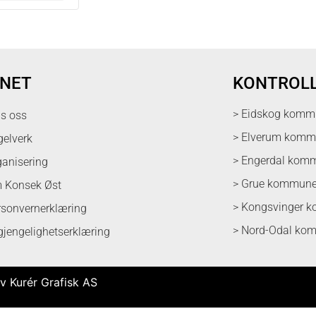
NET
KONTROL
> Eidskog komm
ps oss
> Elverum kom
gelverk
> Engerdal kom
ganisering
> Grue kommun
 Konsek Øst
> Kongsvinger 
rsonvernerklæring
> Nord-Odal ko
lgjengelighetserklæring
v Kurér Grafisk AS