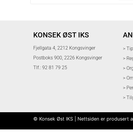
KONSEK ØST IKS
AN
Fjellgata 4, 2212 Kongsvinger
> Ti
Postboks 900, 2226 Kongsvinger
> Re
Tlf.: 92 81 79 25
> Or
> Om
> Pe
> Ti
© Konsek Øst IKS | Nettsiden er produsert a