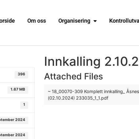
orside
Om oss
Organisering
Kontrollutv
Innkalling 2.10.
Attached Files
396
1.67 MB
~ 18_00070-309 Komplett innkalling_ Åsnes
(02.10.2024) 233035_1_1.pdf
1
eptember 2024
eptember 2024