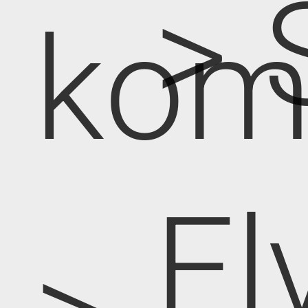
> 
kom
El