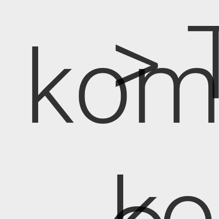
> 
kom
k