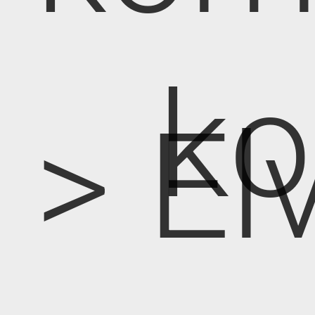
k
> E