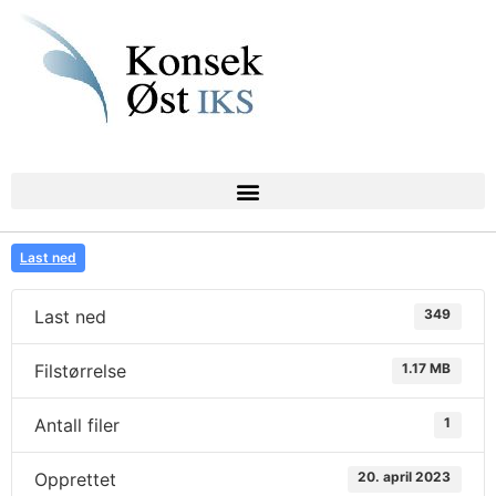
Last ned
Last ned
349
Filstørrelse
1.17 MB
Antall filer
1
Opprettet
20. april 2023