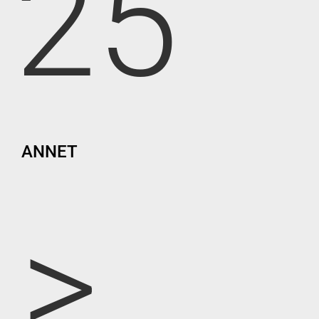
25
ANNET
>