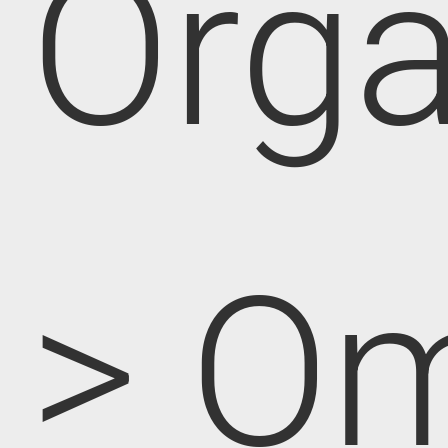
Orga
> O