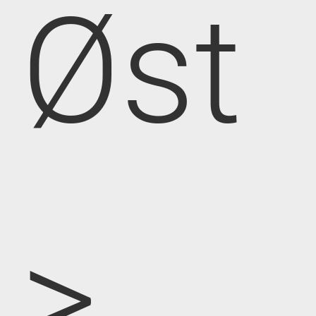
Øst
>