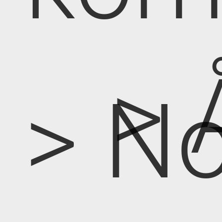
> 
> No