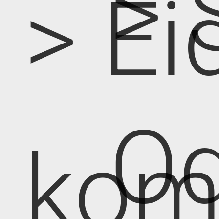
> 
> Ei
Od
kom