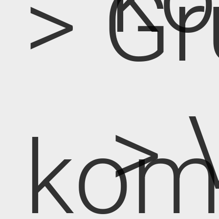
> Gr
> 
kom