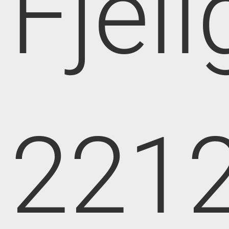
Fjell
221