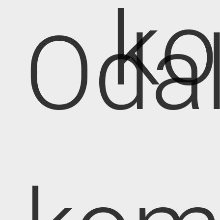
k
Oda