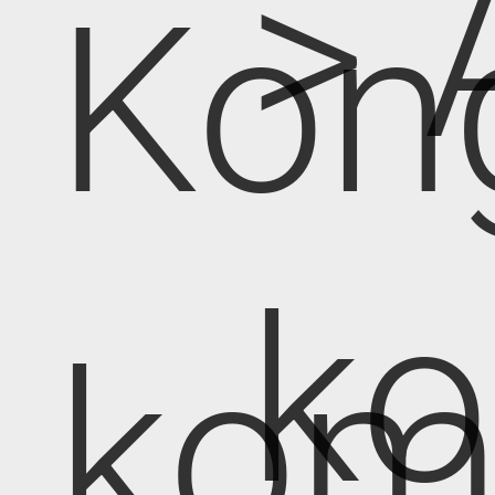
> 
Kon
k
kom