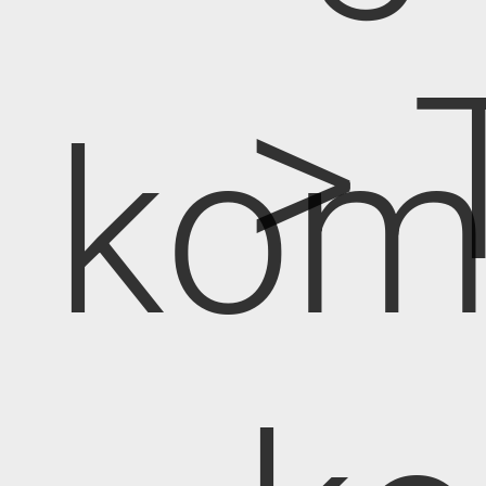
> 
kom