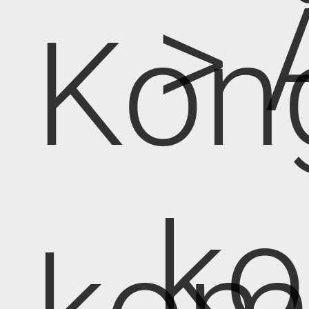
> 
Kon
k