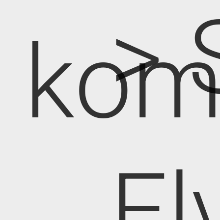
> 
kom
El