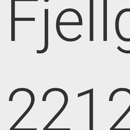
Fjell
221