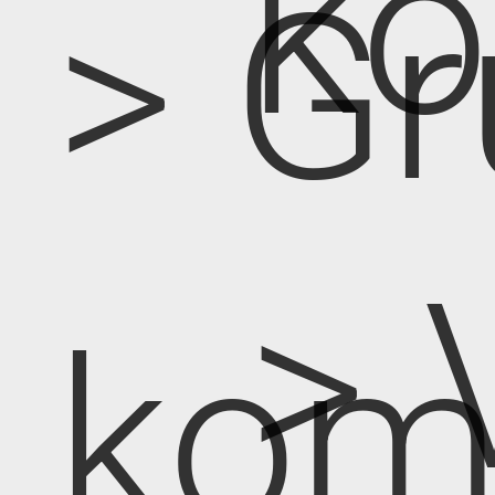
k
> Gr
> 
kom