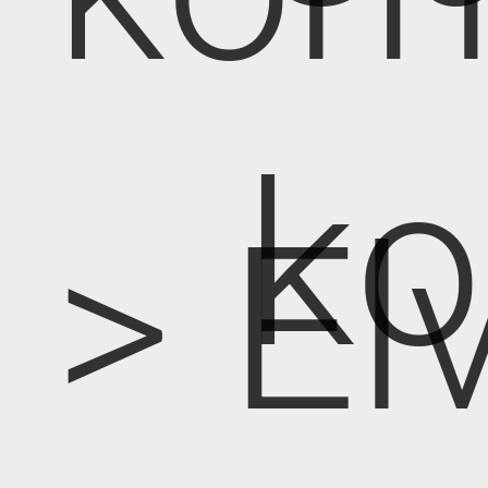
k
> E