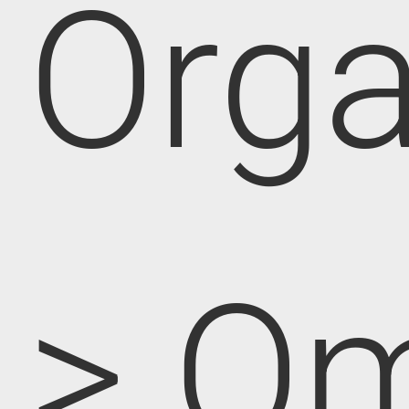
Orga
> O