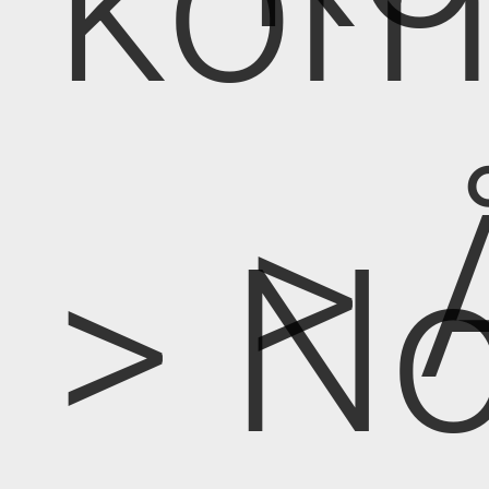
kom
> 
> No