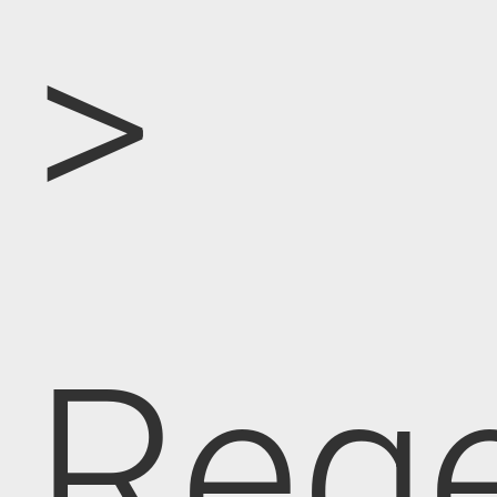
>
Rege