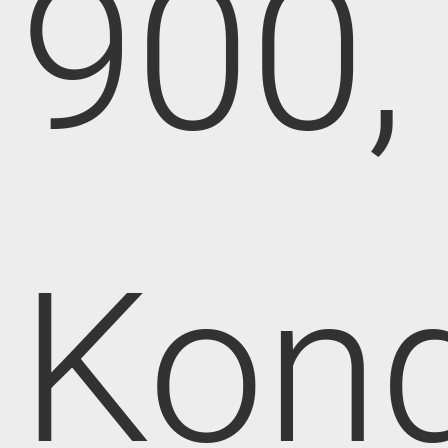
900,
Kong