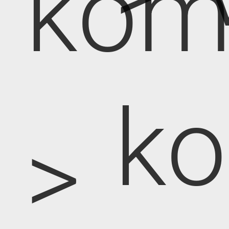
kom
k
>