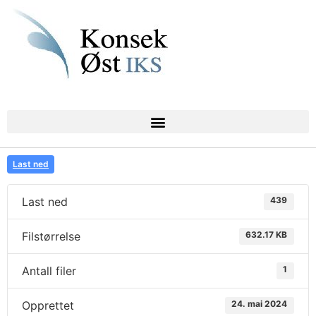
Last ned
Last ned
439
Filstørrelse
632.17 KB
Antall filer
1
Opprettet
24. mai 2024