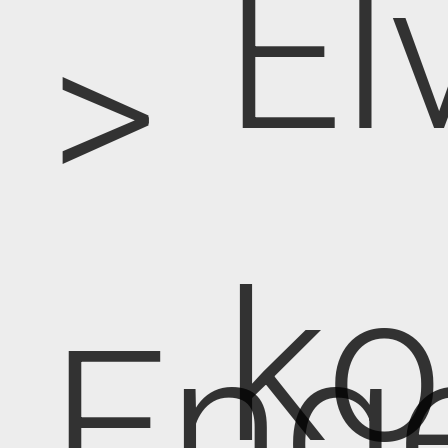
El
>
k
Eng