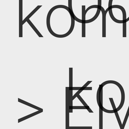
Od
kom
k
> E