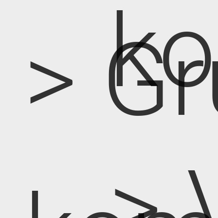
k
> Gr
> 