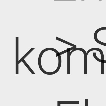
> 
kom