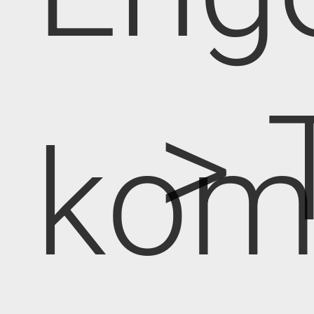
> 
kom