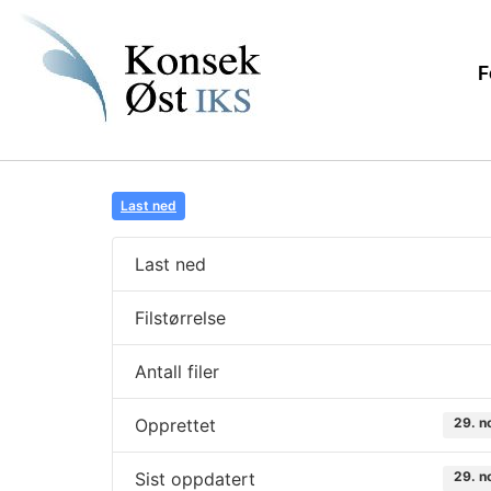
F
Last ned
Last ned
Filstørrelse
Antall filer
Opprettet
29. n
Sist oppdatert
29. n