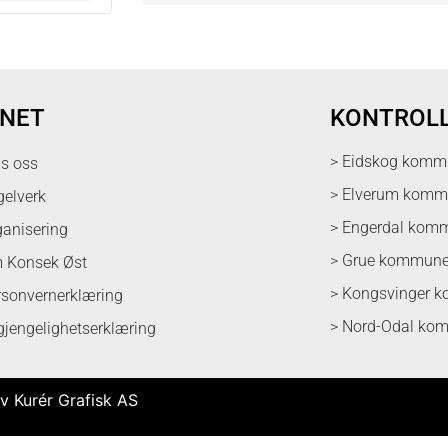
NET
KONTROL
> Eidskog komm
ps oss
> Elverum kom
gelverk
> Engerdal kom
ganisering
> Grue kommun
 Konsek Øst
> Kongsvinger 
rsonvernerklæring
> Nord-Odal ko
lgjengelighetserklæring
v Kurér Grafisk AS