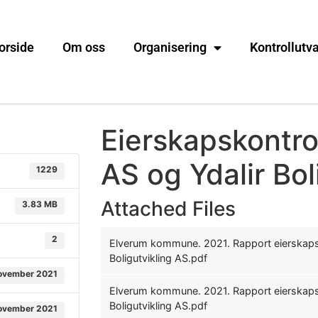
orside
Om oss
Organisering
Kontrollutv
Eierskapskontro
AS og Ydalir Bol
1229
Attached Files
3.83 MB
2
Elverum kommune. 2021. Rapport eierskapsk
Boligutvikling AS.pdf
ovember 2021
Elverum kommune. 2021. Rapport eierskapsk
Boligutvikling AS.pdf
ovember 2021