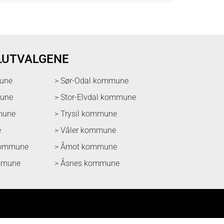
LUTVALGENE
une
> Sør-Odal kommune
mune
> Stor-Elvdal kommune
mune
> Trysil kommune
e
> Våler kommune
kommune
> Åmot kommune
mmune
> Åsnes kommune