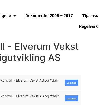
algene
Dokumenter 2008 – 2017
Tips oss
Regelverk
ll - Elverum Vekst
igutvikling AS
ontroll - Elverum Vekst AS og Ydalir
Last ned
ontroll - Elverum Vekst AS og Ydalir
Last ned