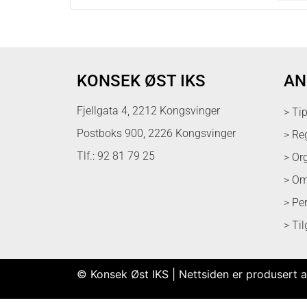
KONSEK ØST IKS
AN
Fjellgata 4, 2212 Kongsvinger
> Ti
Postboks 900, 2226 Kongsvinger
> Re
Tlf.: 92 81 79 25
> Or
> Om
> Pe
> Ti
© Konsek Øst IKS | Nettsiden er produsert a