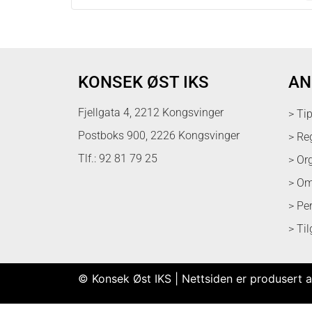
KONSEK ØST IKS
AN
Fjellgata 4, 2212 Kongsvinger
> Ti
Postboks 900, 2226 Kongsvinger
> Re
Tlf.: 92 81 79 25
> Or
> Om
> Pe
> Ti
© Konsek Øst IKS | Nettsiden er produsert a