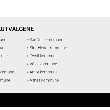
LUTVALGENE
une
> Sør-Odal kommune
mune
> Stor-Elvdal kommune
mune
> Trysil kommune
e
> Våler kommune
kommune
> Åmot kommune
mmune
> Åsnes kommune