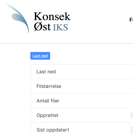
F
Last ned
Last ned
Filstørrelse
Antall filer
Opprettet
Sist oppdatert