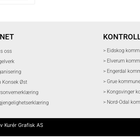
NET
KONTROL
> Eidskog komm
ps oss
> Elverum kom
gelverk
> Engerdal kom
ganisering
> Grue kommun
 Konsek Øst
> Kongsvinger 
rsonvernerklæring
> Nord-Odal ko
lgjengelighetserklæring
v Kurér Grafisk AS