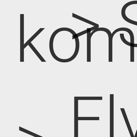
> 
kom
El