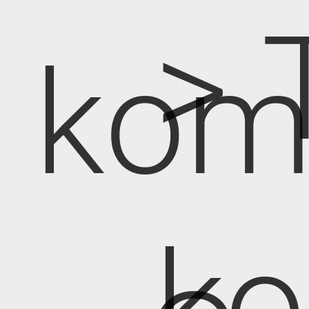
> 
kom
k