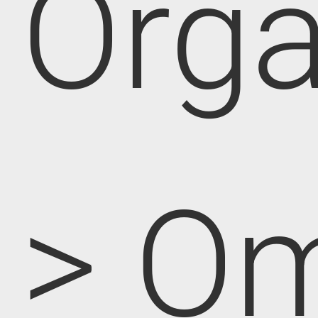
Orga
> O