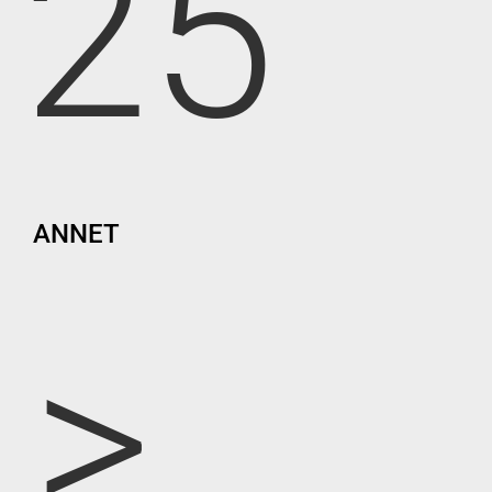
25
ANNET
>