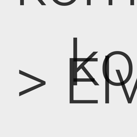
k
> E