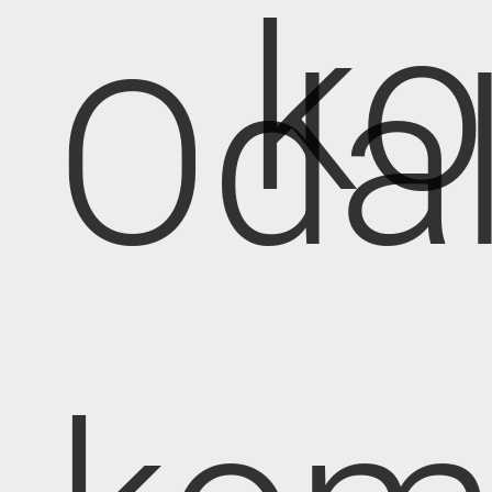
k
Oda