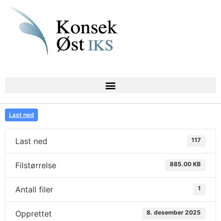
Last ned
Last ned
117
Filstørrelse
885.00 KB
Antall filer
1
Opprettet
8. desember 2025