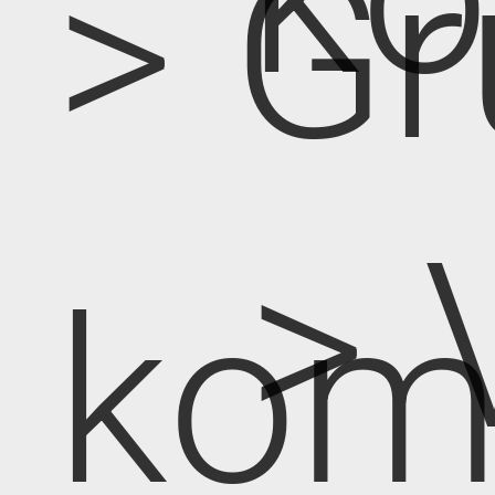
> Gr
> 
kom