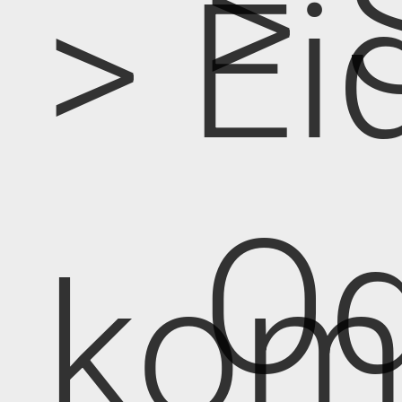
> 
> Ei
Od
kom