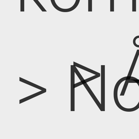
> 
> No