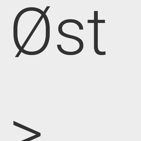
Øst
>