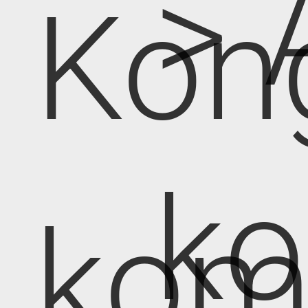
> 
Kon
k
kom