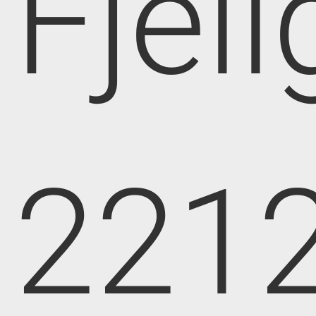
Fjell
221