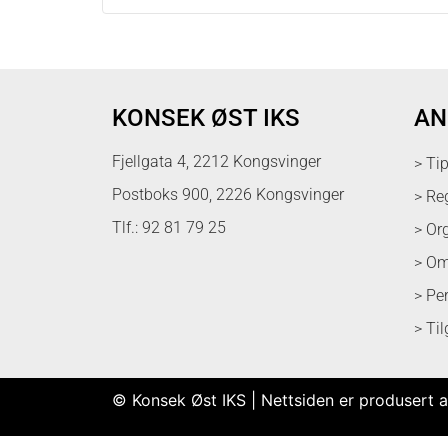
KONSEK ØST IKS
AN
Fjellgata 4, 2212 Kongsvinger
> Ti
Postboks 900, 2226 Kongsvinger
> Re
Tlf.: 92 81 79 25
> Or
> Om
> Pe
> Ti
© Konsek Øst IKS | Nettsiden er produsert a