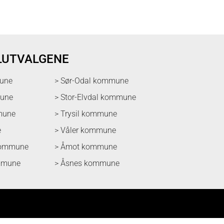
LUTVALGENE
une
> Sør-Odal kommune
mune
> Stor-Elvdal kommune
mune
> Trysil kommune
e
> Våler kommune
kommune
> Åmot kommune
mmune
> Åsnes kommune