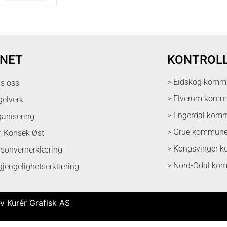
NET
KONTROL
> Eidskog komm
ps oss
> Elverum kom
gelverk
> Engerdal kom
ganisering
> Grue kommun
 Konsek Øst
> Kongsvinger 
rsonvernerklæring
> Nord-Odal ko
lgjengelighetserklæring
v Kurér Grafisk AS