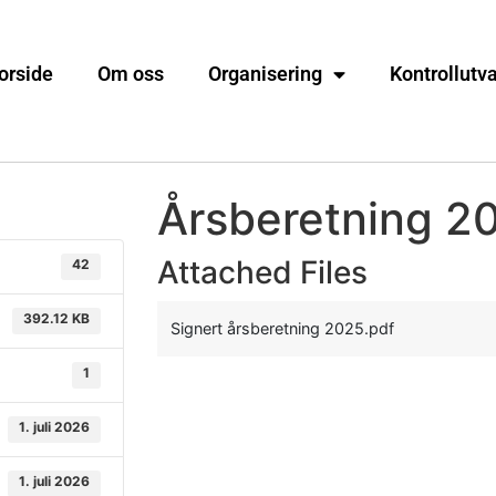
orside
Om oss
Organisering
Kontrollutv
Årsberetning 2
Attached Files
42
392.12 KB
Signert årsberetning 2025.pdf
1
1. juli 2026
1. juli 2026