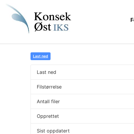
F
Last ned
Last ned
Filstørrelse
Antall filer
Opprettet
Sist oppdatert