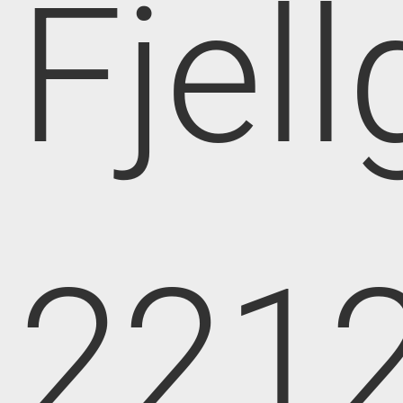
Fjell
221