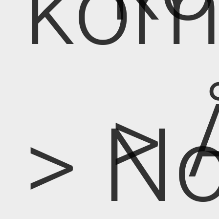
kom
> 
> No