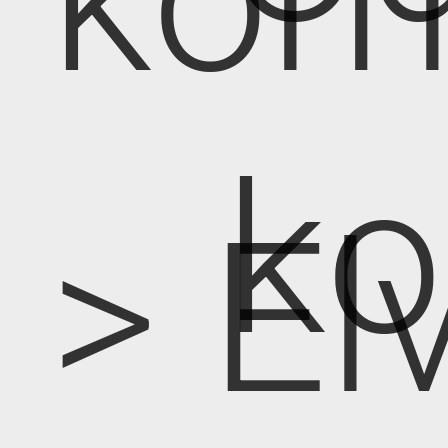
k
> E