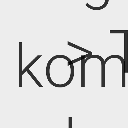
> 
kom