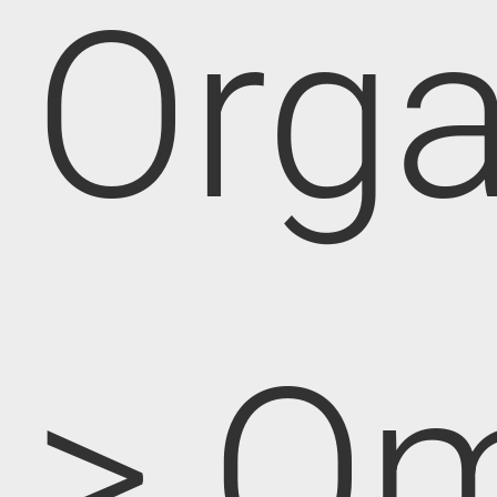
Orga
> O