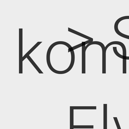
> 
kom
El