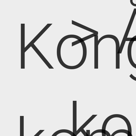
> 
Kon
k