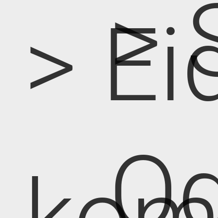
> 
> Ei
Od
kom