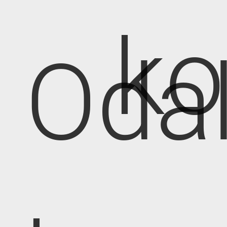
k
Oda