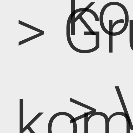
k
> Gr
> 
kom