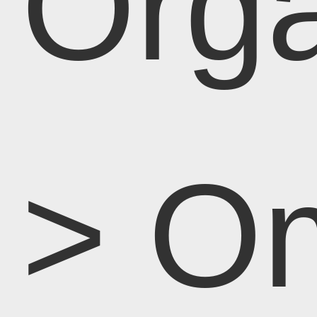
Orga
> O