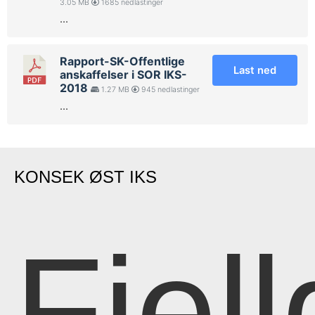
3.05 MB
1685 nedlastinger
...
Rapport-SK-Offentlige
Last ned
anskaffelser i SOR IKS-
2018
1.27 MB
945 nedlastinger
...
KONSEK ØST IKS
Fjell