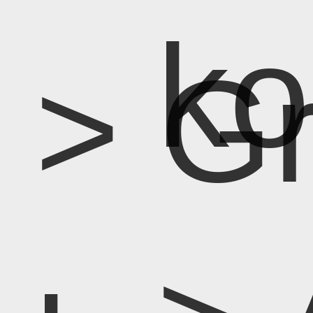
k
> G