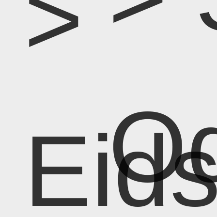
>
Od
Eid