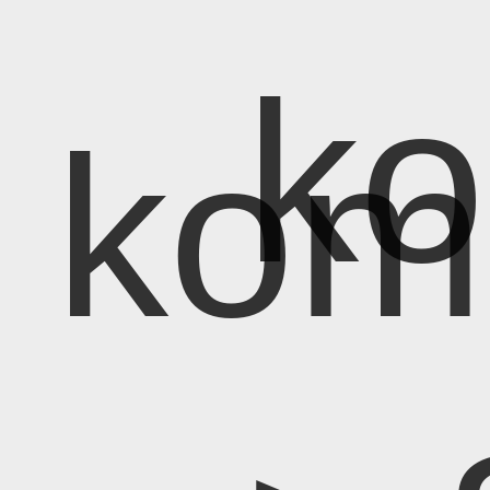
k
kom