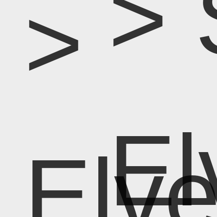
> 
>
El
Elv