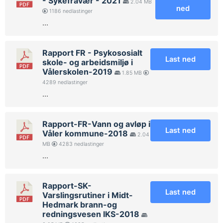
- Sykefravær - 2021
2.04 MB
ned
1186 nedlastinger
...
Rapport FR - Psykososialt
Last ned
skole- og arbeidsmiljø i
Vålerskolen-2019
1.85 MB
4289 nedlastinger
...
Rapport-FR-Vann og avløp i
Last ned
Våler kommune-2018
2.04
MB
4283 nedlastinger
...
Rapport-SK-
Last ned
Varslingsrutiner i Midt-
Hedmark brann-og
redningsvesen IKS-2018