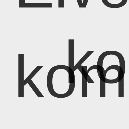
k
kom