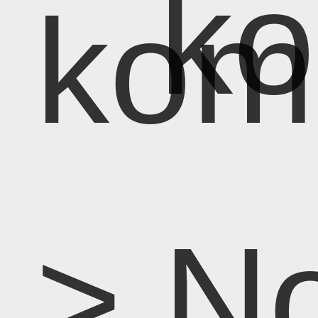
k
kom
> N