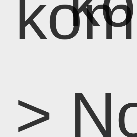
k
kom
> N