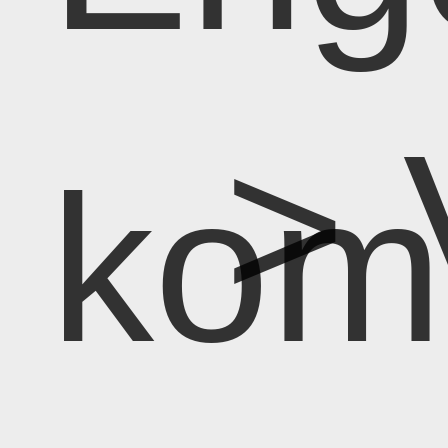
> 
kom