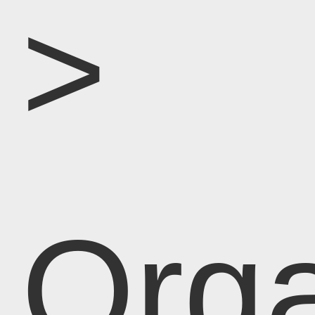
>
Orga