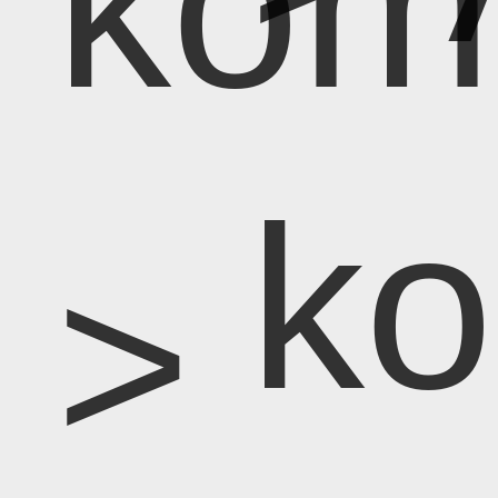
kom
k
>