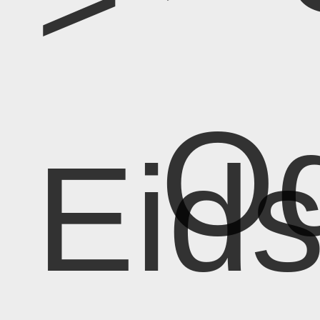
Od
Eid