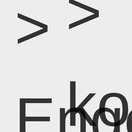
> 
>
k
Eng