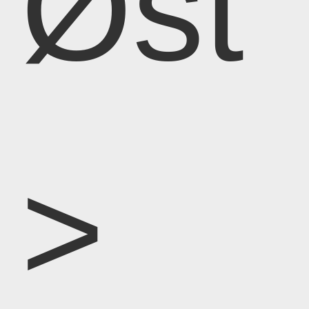
Øst
>