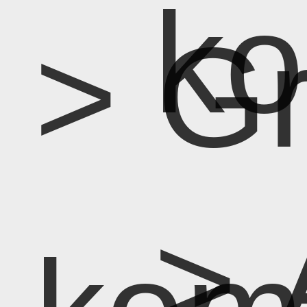
k
> G
> 