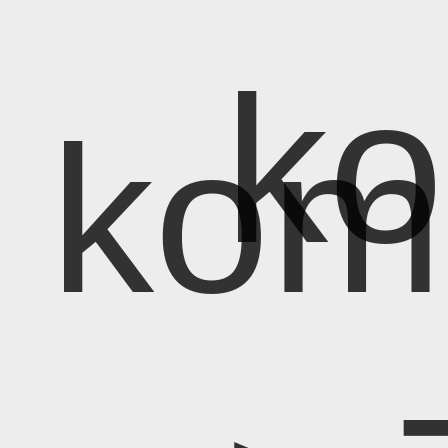
k
kom