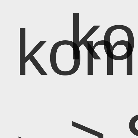
k
kom
> 